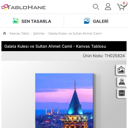
0
SEN TASARLA
GALERI
Kanvas Tablo
Şehirler
Galata Kulesı ve Sultan Ahmet Camii
Galata Kulesı ve Sultan Ahmet Camii - Kanvas Tablosu
Ürün Kodu: TH025824