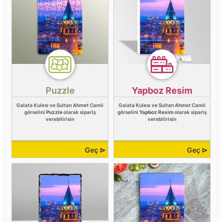
Puzzle
Yapboz Resim
Galata Kulesı ve Sultan Ahmet Camii
Galata Kulesı ve Sultan Ahmet Camii
görselini
Puzzle
olarak sipariş
görselini
Yapboz Resim
olarak sipariş
verebilirisin
verebilirisin
Geç ⊳
Geç ⊳