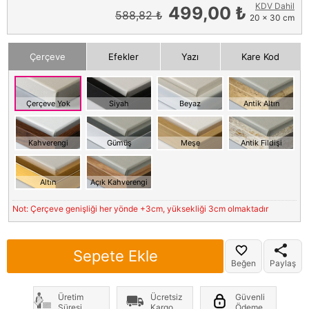
KDV Dahil
499,00 ₺
588,82 ₺
20 x 30 cm
Çerçeve
Efekler
Yazı
Kare Kod
Çerçeve Yok
Siyah
Beyaz
Antik Altın
Kahverengi
Gümüş
Meşe
Antik Fildişi
Altın
Açık Kahverengi
Not: Çerçeve genişliği her yönde +3cm, yüksekliği 3cm olmaktadır
Sepete Ekle
Beğen
Paylaş
Üretim
Ücretsiz
Güvenli
Süresi
Kargo
Ödeme