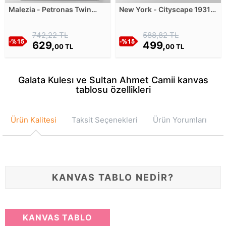
Malezia - Petronas Twin
New York - Cityscape 1931
Towers Kanvas Tablosu
Kanvas Tablosu
742,22 TL
588,82 TL
629,
499,
00 TL
00 TL
Galata Kulesı ve Sultan Ahmet Camii kanvas
tablosu özellikleri
Ürün Kalitesi
Taksit Seçenekleri
Ürün Yorumları
KANVAS TABLO NEDİR?
KANVAS TABLO