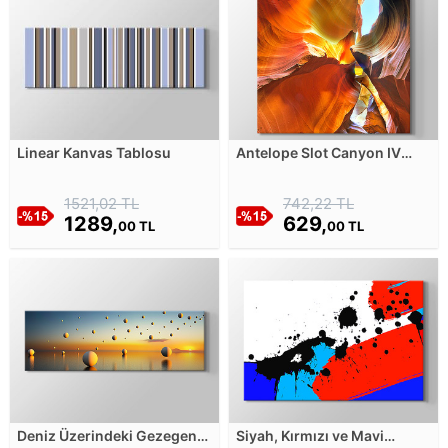
Linear Kanvas Tablosu
Antelope Slot Canyon IV
Kanvas Tablosu
1521,02 TL
742,22 TL
1289,
629,
00 TL
00 TL
Deniz Üzerindeki Gezegen
Siyah, Kırmızı ve Mavi