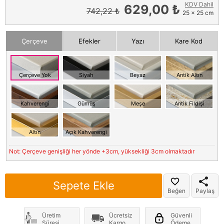
KDV Dahil
629,00 ₺
742,22 ₺
25 x 25 cm
Çerçeve
Efekler
Yazı
Kare Kod
Çerçeve Yok
Siyah
Beyaz
Antik Altın
Kahverengi
Gümüş
Meşe
Antik Fildişi
Altın
Açık Kahverengi
Not: Çerçeve genişliği her yönde +3cm, yüksekliği 3cm olmaktadır
Sepete Ekle
Beğen
Paylaş
Üretim
Ücretsiz
Güvenli
Süresi
Kargo
Ödeme