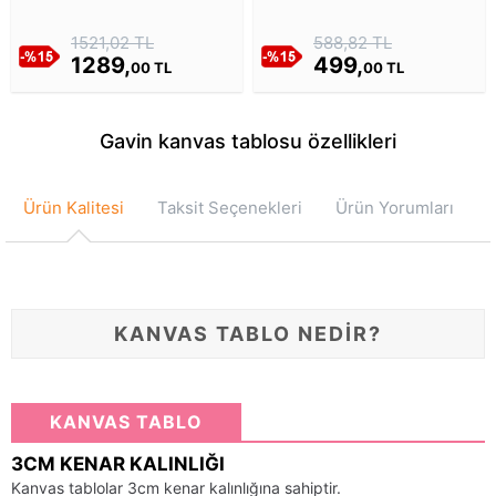
Küreleri Kanvas Tablosu
Lekeler Kanvas Tablosu
1521,02 TL
588,82 TL
1289,
499,
00 TL
00 TL
Gavin kanvas tablosu özellikleri
Ürün Kalitesi
Taksit Seçenekleri
Ürün Yorumları
KANVAS TABLO NEDİR?
KANVAS TABLO
3CM KENAR KALINLIĞI
Kanvas tablolar 3cm kenar kalınlığına sahiptir.