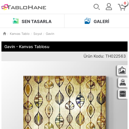
0
SEN TASARLA
GALERI
Kanvas Tablo
Soyut
Gavin
Gavin - Kanvas Tablosu
Ürün Kodu: TH022563