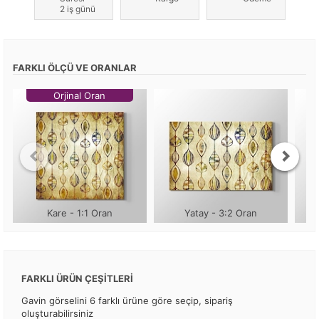
2 iş günü
FARKLI ÖLÇÜ VE ORANLAR
Orjinal Oran
Kare - 1:1 Oran
Yatay - 3:2 Oran
FARKLI ÜRÜN ÇEŞİTLERİ
Gavin görselini 6 farklı ürüne göre seçip, sipariş
oluşturabilirsiniz