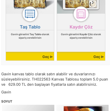
Taş Tablo
Kaydır Çöz
Gavin görselini
Taş Tablo
olarak
Gavin görselini
Kaydır Çöz
olarak
sipariş verebilirisin
sipariş verebilirisin
Geç ⊳
Geç ⊳
Gavin kanvas tablo olarak satın alabilir ve duvarlarınızı
süsleyebilirsiniz.
TH022563
Kanvas Tablosu toplam
5.0
puan
ve
629.00
TL den başlayan fiyatlarla satın alabilirsiniz.
Gavin
SOYUT