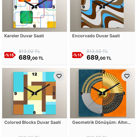
Kareler Duvar Saati
Encorvado Duvar Saati
813,02 TL
813,02 TL
689,
689,
00 TL
00 TL
Colored Blocks Duvar Saati
Geometrik Dönüşüm: Altın
ve Turuncunun Uyumu
İçinde Sanatsal Bir Çember