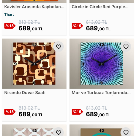
Kavisler Arasında Kaybolan
Circle in Circle Red Purple
Işık Duvar Saati
Duvar Saati
Thart
813,02 TL
813,02 TL
689,
689,
00 TL
00 TL
Nirando Duvar Saati
Mor ve Turkuaz Tonlarında
Zikzak Çizgili Optik İllüzyon
Duvar Saati
813,02 TL
813,02 TL
689,
689,
00 TL
00 TL