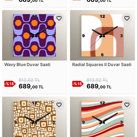
00 TL
00 TL
Wavy Blue Duvar Saati
Radial Squares II Duvar Saati
813,02 TL
813,02 TL
689,
689,
00 TL
00 TL