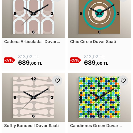
Cadena Articulada I Duvar
Chic Circle Duvar Saati
Saati
813,02 TL
813,02 TL
689,
689,
00 TL
00 TL
Softly Bonded I Duvar Saati
Candinnes Green Duvar
Saati