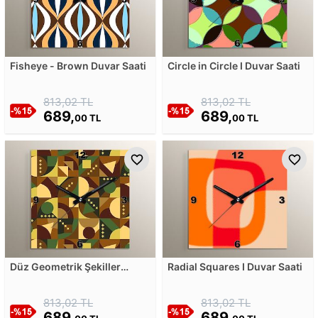
Fisheye - Brown Duvar Saati
Circle in Circle I Duvar Saati
813,02 TL
813,02 TL
689,
689,
00 TL
00 TL
Düz Geometrik Şekiller
Radial Squares I Duvar Saati
Kamufle Mozaik Desen
Duvar Saati
813,02 TL
813,02 TL
689,
689,