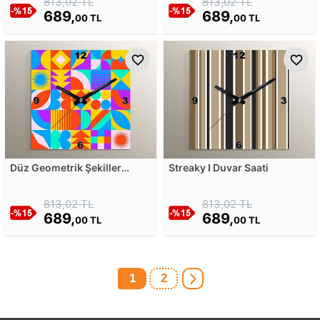
813,02 TL
813,02 TL
Duvar Saati
689,
689,
00 TL
00 TL
Düz Geometrik Şekiller
Streaky I Duvar Saati
Mozaik Desen Duvar Saati
813,02 TL
813,02 TL
689,
689,
00 TL
00 TL
1
2