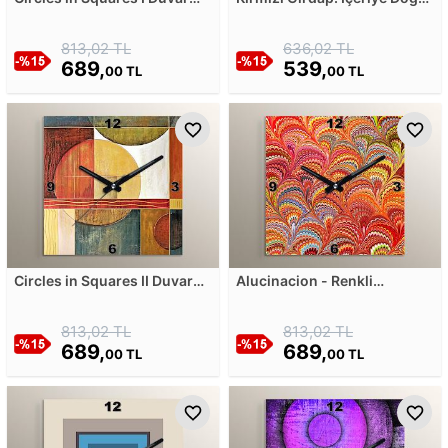
Saati
Dönen Halka Duvar Saati
813,02 TL
636,02 TL
689,
539,
00 TL
00 TL
Circles in Squares II Duvar
Alucinacion - Renkli
Saati
Halüsinasyon Duvar Saati
813,02 TL
813,02 TL
689,
689,
00 TL
00 TL