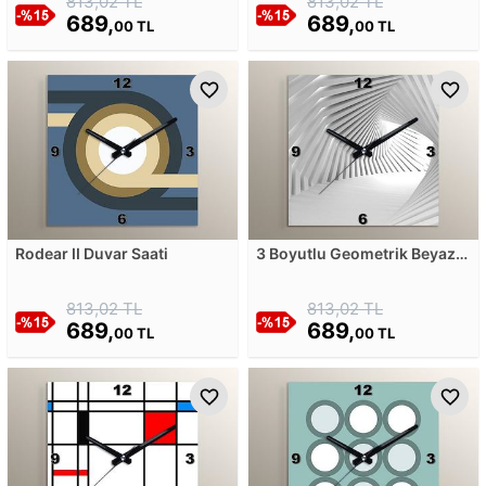
813,02 TL
813,02 TL
689,
689,
00 TL
00 TL
Rodear II Duvar Saati
3 Boyutlu Geometrik Beyaz
Şekiller Tüneli Duvar Saati
813,02 TL
813,02 TL
689,
689,
00 TL
00 TL