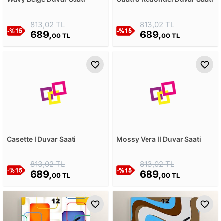
813,02 TL
813,02 TL
689,
689,
00 TL
00 TL
Casette I Duvar Saati
Mossy Vera II Duvar Saati
813,02 TL
813,02 TL
689,
689,
00 TL
00 TL