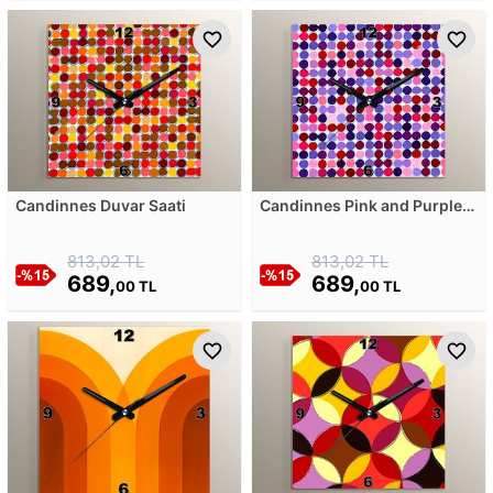
Candinnes Duvar Saati
Candinnes Pink and Purple
Duvar Saati
813,02 TL
813,02 TL
689,
689,
00 TL
00 TL