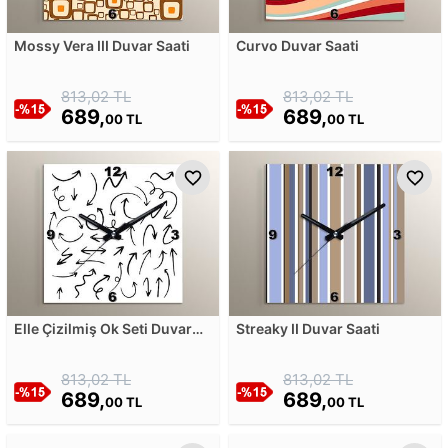
Mossy Vera III Duvar Saati
Curvo Duvar Saati
813,02 TL
813,02 TL
689,
689,
00 TL
00 TL
Elle Çizilmiş Ok Seti Duvar
Streaky II Duvar Saati
Saati
813,02 TL
813,02 TL
689,
689,
00 TL
00 TL