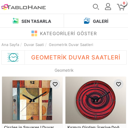
0
SEN TASARLA
GALERI
KATEGORİLERİ GÖSTER
Ana Sayfa
Duvar Saati
Geometrik Duvar Saatleri
GEOMETRIK
DUVAR SAATLERI
Geometrik
Circles in Squares I Duvar
Kırmızı Girdap: İçeriye Doğru