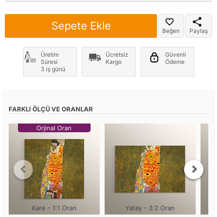
Sepete Ekle
Beğen
Paylaş
Üretim
Ücretsiz
Güvenli
Süresi
Kargo
Ödeme
3 iş günü
FARKLI ÖLÇÜ VE ORANLAR
Orjinal Oran
Kare - 1:1 Oran
Yatay - 3:2 Oran