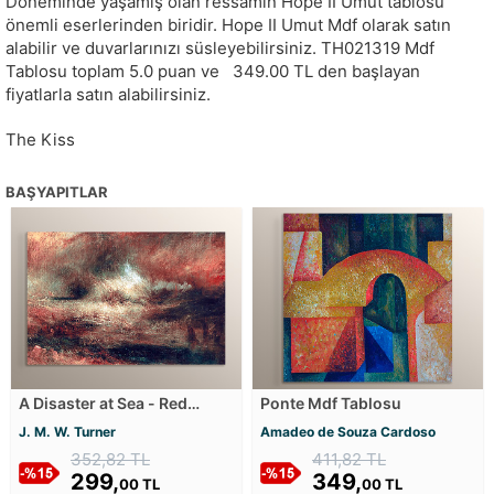
Döneminde yaşamış olan ressamın Hope II Umut tablosu
önemli eserlerinden biridir. Hope II Umut Mdf olarak satın
alabilir ve duvarlarınızı süsleyebilirsiniz.
TH021319
Mdf
Tablosu toplam
5.0
puan ve
349.00
TL den başlayan
fiyatlarla satın alabilirsiniz.
The Kiss
BAŞYAPITLAR
A Disaster at Sea - Red
Ponte Mdf Tablosu
Disaster Mdf Tablosu
J. M. W. Turner
Amadeo de Souza Cardoso
352,82 TL
411,82 TL
299,
349,
00 TL
00 TL