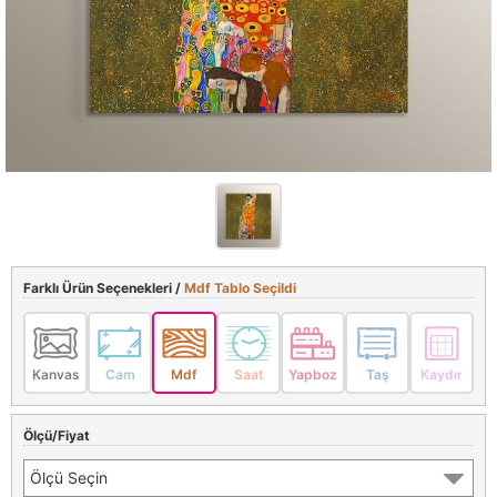
Farklı Ürün Seçenekleri /
Mdf Tablo Seçildi
Kanvas
Cam
Mdf
Saat
Yapboz
Taş
Kaydır
Ölçü/Fiyat
Ölçü Seçin