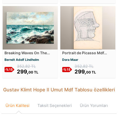
Breaking Waves On The
Portrait de Picasso Mdf
Beach Mdf Tablosu
Tablosu
Berndt Adolf Lindholm
Dora Maar
352,82 TL
352,82 TL
299,
299,
00 TL
00 TL
Gustav Klimt Hope II Umut Mdf Tablosu özellikleri
Ürün Kalitesi
Taksit Seçenekleri
Ürün Yorumları