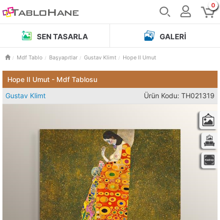
0
SEN TASARLA
GALERI
Mdf Tablo
Başyapıtlar
Gustav Klimt
Hope II Umut
Hope II Umut - Mdf Tablosu
Gustav Klimt
Ürün Kodu: TH021319