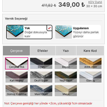
KDV Dahil
349,00 ₺
411,82 ₺
30 x 30 cm
Vernik Seçeneği
Yok
Uygulansın
Doğal dokusuyla
Yüzeyi daha parlak
kalır
görünür
Çerçeve
Efekler
Yazı
Kare Kod
Çerçeve Yok
Siyah
Beyaz
Antik Altın
Kahverengi
Oksit Siyah
Yeşil Oksit
Gümüş
Gümüş Eskitme
Mavi Oksit
Meşe
Not: Çerçeve genişliği her yönde +2cm, yüksekliği 1cm olmaktadır