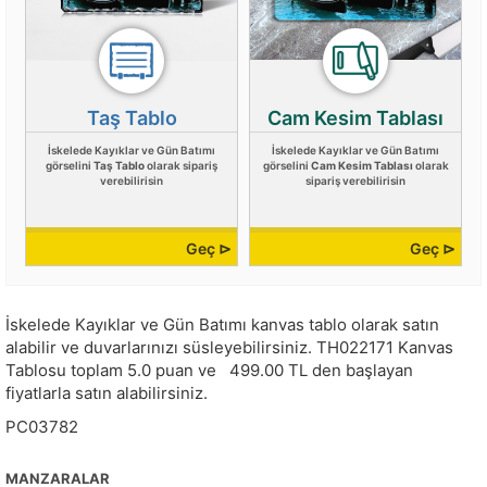
Taş Tablo
Cam Kesim Tablası
İskelede Kayıklar ve Gün Batımı
İskelede Kayıklar ve Gün Batımı
görselini
Taş Tablo
olarak sipariş
görselini
Cam Kesim Tablası
olarak
verebilirisin
sipariş verebilirisin
Geç ⊳
Geç ⊳
İskelede Kayıklar ve Gün Batımı kanvas tablo olarak satın
alabilir ve duvarlarınızı süsleyebilirsiniz.
TH022171
Kanvas
Tablosu toplam
5.0
puan ve
499.00
TL den başlayan
fiyatlarla satın alabilirsiniz.
PC03782
MANZARALAR