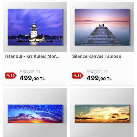
İstanbul - Kız Kulesi Mor
Silence Kanvas Tablosu
Denge Kanvas Tablosu
588,82 TL
588,82 TL
499,
499,
00 TL
00 TL