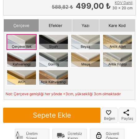
KDV Dahil
499,00 ₺
588,82 ₺
30 x 20 cm
Çerçeve
Efekler
Yazı
Kare Kod
Çerçeve Yok
Siyah
Beyaz
Antik Altın
Kahverengi
Gümüş
Meşe
Antik Fildişi
Altın
Açık Kahverengi
Not: Çerçeve genişliği her yönde +3cm, yüksekliği 3cm olmaktadır
Sepete Ekle
Beğen
Paylaş
Üretim
Ücretsiz
Güvenli
Süresi
Kargo
Ödeme