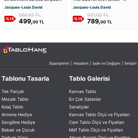
Kanvas Tablosu
Horas Kardeşlerin Yemini
Jacques-Louis David
Jacques-Louis David
Kanvas Tablosu
588,82 TL
931,02 TL
499,
789,
00 TL
00 TL
Siparişlerim
|
Hesabım
|
İade ve Değişim
|
İletişim
Tablonu Tasarla
Tablo Galerisi
Tek Parçalı
Kanvas Tablo
Mozaik Tablo
En Çok Satanlar
Kolaj Tablo
Sanatçılar
Annene Hediye
Kanvas Tablo Ölçü ve Fiyatları
Sevgiline Hediye
Cam Tablo Ölçü ve Fiyatları
Bebek ve Çocuk
Mdf Tablo Ölçü ve Fiyatları
Doğum Günü
Ahşap Puzzle Ölçü ve Fiyatları