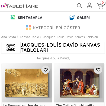
0
SEN TASARLA
GALERI
KATEGORİLERİ GÖSTER
Ana Sayfa
Kanvas Tablo
Jacques-Louis David Kanvas Tabloları
JACQUES-LOUIS DAVID
KANVAS
TABLOLARI
Jacques-Louis David,
Le Serment du Jeu de paume
The Oath of the Horatii -