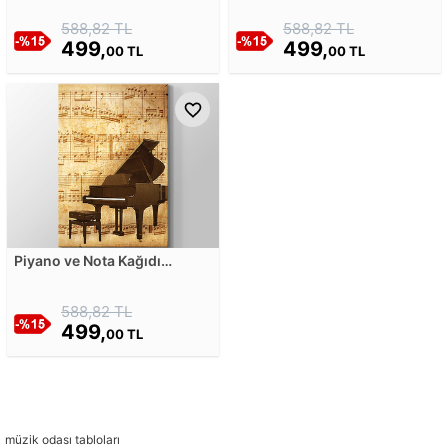
588,82 TL
588,82 TL
499,
499,
00 TL
00 TL
Piyano ve Nota Kağıdı
Kanvas Tablosu
588,82 TL
499,
00 TL
müzik odası tabloları