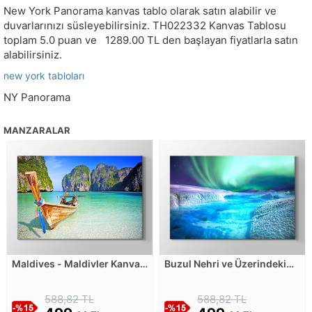
New York Panorama kanvas tablo olarak satın alabilir ve
duvarlarınızı süsleyebilirsiniz.
TH022332
Kanvas Tablosu
toplam
5.0
puan ve
1289.00
TL den başlayan fiyatlarla satın
alabilirsiniz.
new york tabloları
NY Panorama
MANZARALAR
Maldives - Maldivler Kanvas
Buzul Nehri ve Üzerindeki
Tablosu
Kuzey Işıkları Kanvas
Tablosu
588,82 TL
588,82 TL