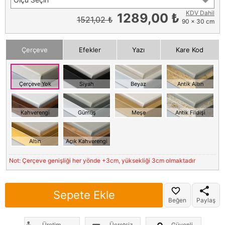
KDV Dahil
1289,00 ₺
1521,02 ₺
90 x 30 cm
Çerçeve
Efekler
Yazı
Kare Kod
Çerçeve Yok
Siyah
Beyaz
Antik Altın
Kahverengi
Gümüş
Meşe
Antik Fildişi
Altın
Açık Kahverengi
Not: Çerçeve genişliği her yönde +3cm, yüksekliği 3cm olmaktadır
Sepete Ekle
Beğen
Paylaş
Üretim
Ücretsiz
Güvenli