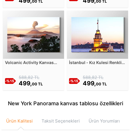
499,
499,
00 TL
00 TL
Volcanic Activity Kanvas
İstanbul - Kız Kulesi Renkli
Tablosu
Kanvas Tablosu
588,82 TL
588,82 TL
499,
499,
00 TL
00 TL
New York Panorama kanvas tablosu özellikleri
Ürün Kalitesi
Taksit Seçenekleri
Ürün Yorumları