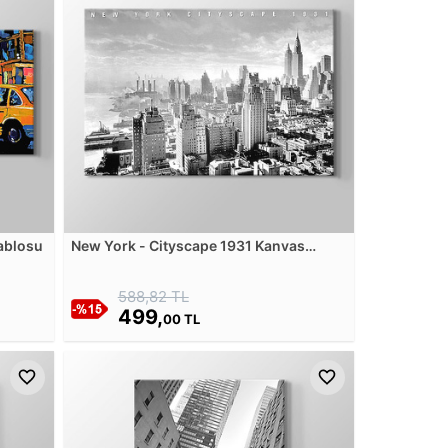
Tablosu
New York - Cityscape 1931 Kanvas
Tablosu
588,82 TL
499,
00 TL