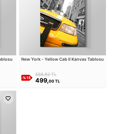
ablosu
New York - Yellow Cab II Kanvas Tablosu
588,82 TL
499,
00 TL