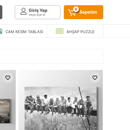
0
Giriş Yap
Sepetim
veya üye ol
CAM KESIM
TABLASI
AHŞAP
PUZZLE