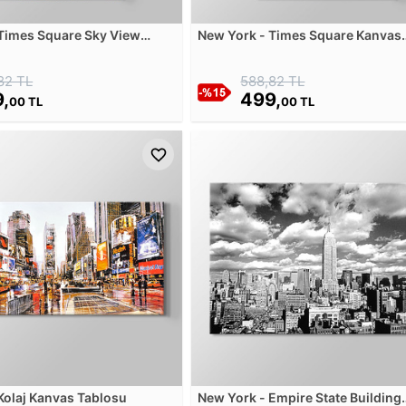
Times Square Sky View
New York - Times Square Kanvas
losu
Tablosu
82 TL
588,82 TL
,
499,
00 TL
00 TL
Kolaj Kanvas Tablosu
New York - Empire State Building