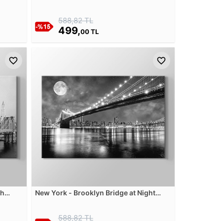
Kanvas Tablosu
588,82 TL
499,
00 TL
ah
New York - Brooklyn Bridge at Night
Kanvas Tablosu
588,82 TL