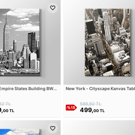
Empire States Building BW
New York - Cityscape Kanvas Tab
losu
82 TL
588,82 TL
,
499,
00 TL
00 TL