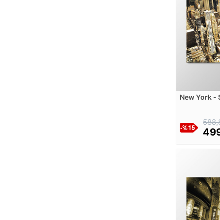
Diego Velazquez
Diyarbakırlı Tahsin Siret
Dominique Appia
Dora Maar
Dorothea Tanning
Edgar Degas
Edmund Leighton
New York -
Edouard Manet
Tablosu
Edvard Munch
588,
Edward Hopper
499
Egon Schiele
Elisabeth Louise Vigee Le Brun
Ella Margaret Bedford
Emile Louis Foubert
Enrique Serra Auque
Ernst Haeckel
Ernst Ludwig Kirchner