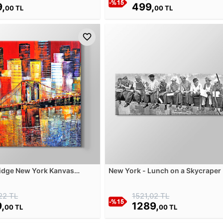
,
499,
00 TL
00 TL
ridge New York Kanvas
New York - Lunch on a Skycraper 
Panorama Kanvas Tablosu
22 TL
1521,02 TL
,
1289,
00 TL
00 TL