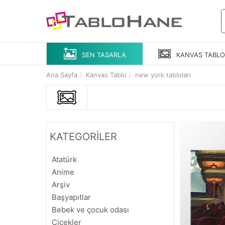
SEN TASARLA
KANVAS
TABL
Ana Sayfa
Kanvas Tablo
new york tabloları
KATEGORİLER
Atatürk
Anime
Arşiv
Başyapıtlar
Bebek ve çocuk odası
Çiçekler