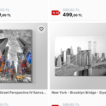
Kanvas Tablosu
,02 TL
588,82 TL
,
499,
00 TL
00 TL
Street Perspective IV Kanvas
New York - Brooklyn Bridge - Siy
Beyaz Kanvas Tablosu
82 TL
588,82 TL