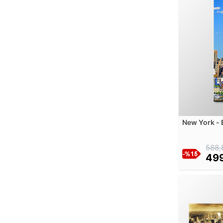
Caravaggio
Carel Fabritius
Carl Bloch
Carl K. M.
Carl Spitzweg
Carlo Bossoli
Carlo Crivelli
Caspar David Friedrich
Cassandre
Cesare Mariani
New York - 
Mavi Gök Y
Charles Le Brun
Charles-Joseph Natoire
588,
499
Childe Hassam
Claude Monet
Dak
Daniel Mijtens
Dante Gabriel Rossetti
Diego Rivera