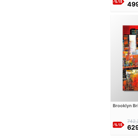
499
Andreas Achenbach
Andrei Rublev
Andrew W. Warren
Andries Benedetti
Andy Warhol
Angelica Kauffman
Aniela Menkesowa
Anna Ancher
Anselm Feuerbach
Anthonis Leemans
Anthony van Dyck
Antoine Vollon
Anton Faistauer
Brooklyn B
Anton Karinger
Tablosu
Antonie De Favray
742,
Arnold Böcklin
629
Artelli Stock