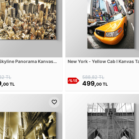
 Skyline Panorama Kanvas
New York - Yellow Cab I Kanvas T
82 TL
588,82 TL
,
499,
00 TL
00 TL