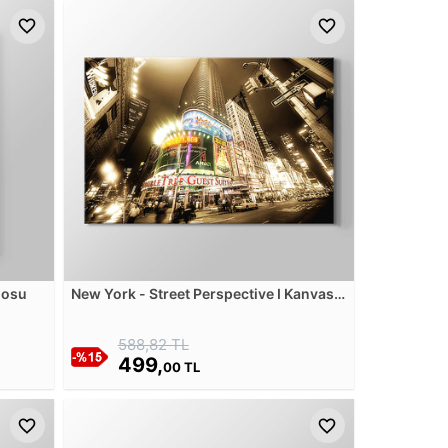
losu
New York - Street Perspective I Kanvas
Tablosu
588,82 TL
499,
00 TL