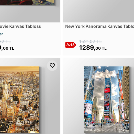
ovie Kanvas Tablosu
New York Panorama Kanvas Tabl
er
82 TL
1521,02 TL
,
1289,
00 TL
00 TL