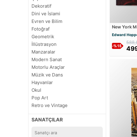
Dekoratif
Dini ve İslami
Evren ve Bilim
New York M
Fotoğraf
Edward Hopp
Geometrik
588,
İllüstrasyon
499
Manzaralar
Modern Sanat
Motorlu Araçlar
Müzik ve Dans
Hayvanlar
Okul
Pop Art
Retro ve Vintage
Soyut
SANATÇILAR
Sinema ve Ünlüler
Siyah Beyaz
Şehirler