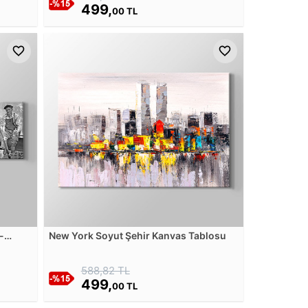
499,
00 TL
-
New York Soyut Şehir Kanvas Tablosu
588,82 TL
499,
00 TL