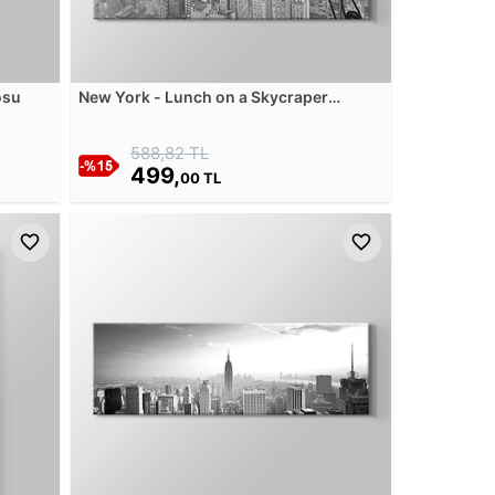
osu
New York - Lunch on a Skycraper
Kanvas Tablosu
588,82 TL
499,
00 TL