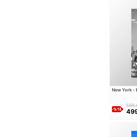
Artemisia Gentileschi
Arthur Kampf
Arthur Mathews
August Friedrich
August Macke
August Strindberg
Balthazar Nebot
Bartolome Esteban Murillo
Benjamin Constant
Benjamin West
Berndt Adolf Lindholm
New York - 
Bohumil Kubista
Kanvas Tab
Bradley
588,
Brent Lynch
499
Bridget Bate Tichenor
Camille Pissarro
Candido Portinari