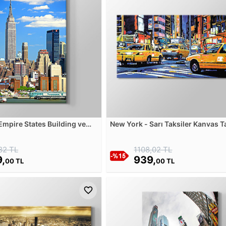
Empire States Building ve
New York - Sarı Taksiler Kanvas 
üzü Kanvas Tablosu
82 TL
1108,02 TL
,
939,
00 TL
00 TL