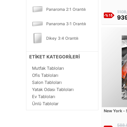
Alexandre Cabanel
Panaroma 2:1 Orantılı
1108
Alexandre de Riquer
939
Alexandru Ciucurencu
Panaroma 3:1 Orantılı
Alexei Kondratyevich Savrasov
Alfred Arthur Brunel de Neuville
Dikey 3:4 Orantılı
Alfred Gockel
Alfred Guillou
Dikey 2:3 Orantılı
ETİKET KATEGORİLERİ
Alfred Sisley
Alfred Thompson Bricher
Dikey 1:2 Orantılı
Mutfak Tabloları
Alfredo Guttero
Ofis Tabloları
Alice Pearlee
Dikey 1:3 Orantılı
Salon Tabloları
Alphonse Marie Mucha
Yatak Odası Tabloları
Amadeo de Souza Cardoso
Ev Tabloları
Ambrogio de Predis
Ünlü Tablolar
Amedeo Modigliani
New York - 
Tablosu
Amedeo Preziosi
Amrita Sher-Gil
588,