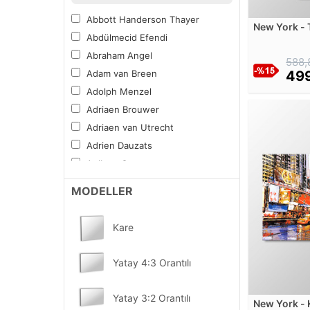
Spor
Abbott Handerson Thayer
New York - 
Tipografi
Abdülmecid Efendi
Kanvas Tab
Yiyecek ve İçecek
Abraham Angel
588,
Vitray Desen
Adam van Breen
499
Mandala Boyama Tablosu
Adolph Menzel
Diğer Sıradışı
Adriaen Brouwer
Kampanyalı Tablolar
Adriaen van Utrecht
Sektörel ve Mesleki
Adrien Dauzats
YENİ
Fırsat Ürünler
Aelbert Cuyp
Aert van der Neer
MODELLER
Albert Bierstadt
Albert Bloch
Kare
Alberto Burri
Alberto Pasini
Yatay 4:3 Orantılı
Albrecht Altdorfer
Alexander Calder
Yatay 3:2 Orantılı
New York - 
Alexander Nasmyth