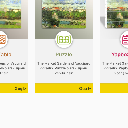
Tablo
Puzzle
Yapbo
ens of Vaugirard
The Market Gardens of Vaugirard
The Market Gard
blo
olarak sipariş
görselini
Puzzle
olarak sipariş
görselini
Yapb
irisin
verebilirisin
sipariş v
Geç ⊳
Geç ⊳