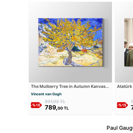
The Mulberry Tree in Autumn Kanvas
Atatürk 
Tablosu
Düşünce
Vincent van Gogh
Başarıy
931,02 TL
789,
00 TL
Paul Gaugu