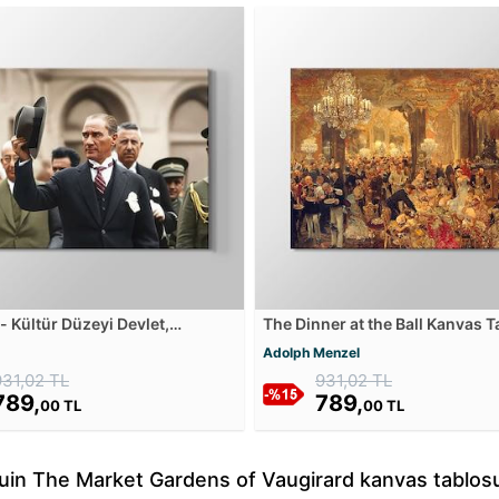
- Kültür Düzeyi Devlet,
The Dinner at the Ball Kanvas 
 ve Ekonomi Hayatındaki
Adolph Menzel
la Ölçülür Kanvas Tablosu
931,02 TL
931,02 TL
789,
789,
00 TL
00 TL
in The Market Gardens of Vaugirard kanvas tablosu 