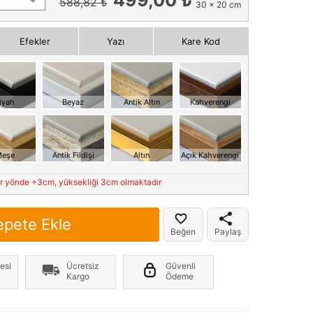
588,82 ₺
30 x 20 cm
Efekler
Yazı
Kare Kod
iyah
Beyaz
Antik Altın
Kahverengi
eşe
Antik Fildişi
Altın
Açık Kahverengi
er yönde +3cm, yüksekliği 3cm olmaktadır
epete Ekle
Beğen
Paylaş
esi
Ücretsiz
Güvenli
Kargo
Ödeme