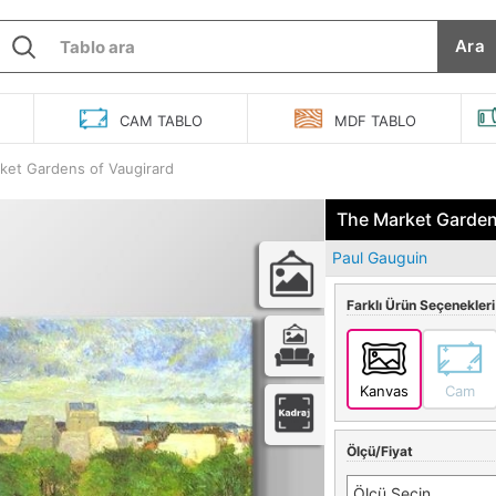
Ara
O
CAM
TABLO
MDF
TABLO
ket Gardens of Vaugirard
The Market Garden
Paul Gauguin
Farklı Ürün Seçenekleri
Kanvas
Cam
Ölçü/Fiyat
Ölçü Seçin