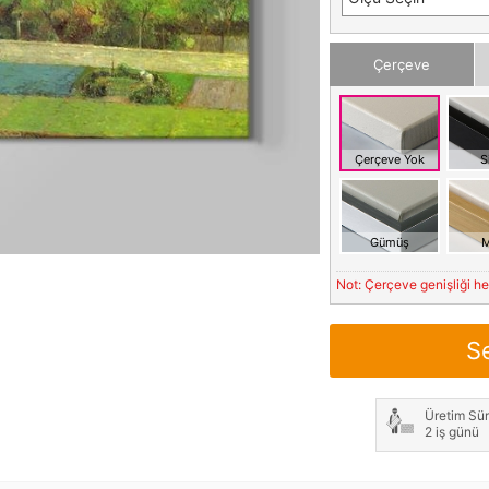
Çerçeve
Çerçeve Yok
S
Gümüş
M
Not: Çerçeve genişliği h
S
Üretim Sür
2 iş günü