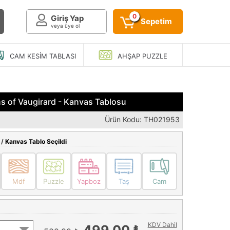
0
Giriş Yap
Sepetim
veya üye ol
CAM KESIM
TABLASI
AHŞAP
PUZZLE
s of Vaugirard - Kanvas Tablosu
Ürün Kodu: TH021953
 /
Kanvas Tablo Seçildi
Mdf
Puzzle
Yapboz
Taş
Cam
KDV Dahil
499,00 ₺