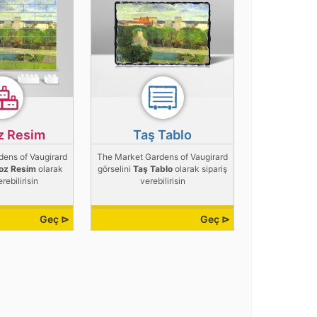
z Resim
Taş Tablo
ens of Vaugirard
The Market Gardens of Vaugirard
oz Resim
olarak
görselini
Taş Tablo
olarak sipariş
erebilirisin
verebilirisin
Geç ⊳
Geç ⊳