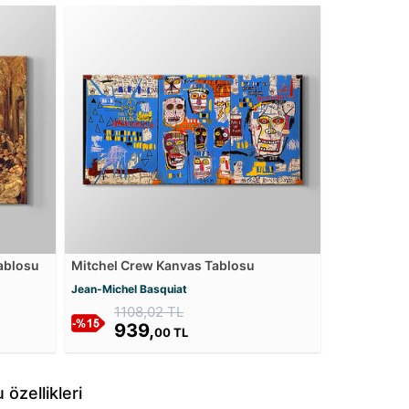
Tablosu
Mitchel Crew Kanvas Tablosu
Jean-Michel Basquiat
1108,02 TL
939,
00 TL
özellikleri