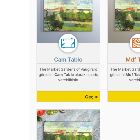
Cam Tablo
Mdf 
The Market Gardens of Vaugirard
The Market Gard
görselini
Cam Tablo
olarak sipariş
görselini
Mdf Ta
verebilirisin
verebil
Geç ⊳