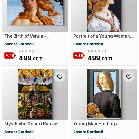
The Birth of Venus -
Portrait of a Young Woman
Venüs'ün Doğuşu - 1485
Kanvas Tablosu
Sandro Botticelli
Sandro Botticelli
Kanvas Tablosu
588,82 TL
588,82 TL
499,
499,
00 TL
00 TL
Mystische Geburt Kanvas
Young Man Holding a
Tablosu
Roundel Kanvas Tablosu
Sandro Botticelli
Sandro Botticelli