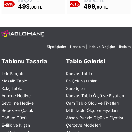
588,82 TL
588,82 TL
499,
499,
00 TL
00 TL
Siparişlerim
|
Hesabım
|
İade ve Değişim
|
İletişim
Tablonu Tasarla
Tablo Galerisi
Tek Parçalı
Kanvas Tablo
Mozaik Tablo
En Çok Satanlar
Kolaj Tablo
Sanatçılar
Annene Hediye
Kanvas Tablo Ölçü ve Fiyatları
Sevgiline Hediye
Cam Tablo Ölçü ve Fiyatları
Bebek ve Çocuk
Mdf Tablo Ölçü ve Fiyatları
Doğum Günü
Ahşap Puzzle Ölçü ve Fiyatları
Evlilik ve Nişan
Çerçeve Modelleri