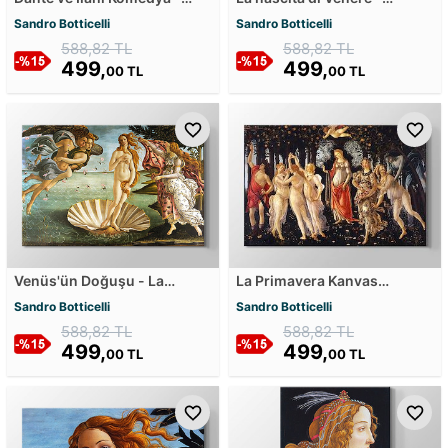
Cehennemin Haritası Kanvas
Venüs'ün Doğuşu Kanvas
Sandro Botticelli
Sandro Botticelli
Tablosu
Tablosu
588,82 TL
588,82 TL
499,
499,
00 TL
00 TL
Venüs'ün Doğuşu - La
La Primavera Kanvas
nascita di Venere Kanvas
Tablosu
Sandro Botticelli
Sandro Botticelli
Tablosu
588,82 TL
588,82 TL
499,
499,
00 TL
00 TL