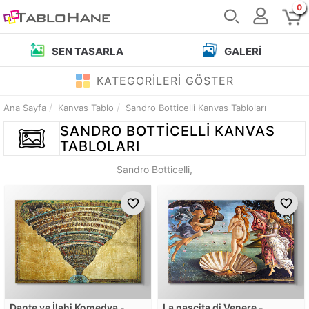
0
SEN TASARLA
GALERI
KATEGORİLERİ GÖSTER
Ana Sayfa
Kanvas Tablo
Sandro Botticelli Kanvas Tabloları
SANDRO BOTTICELLI
KANVAS
TABLOLARI
Sandro Botticelli,
Dante ve İlahi Komedya -
La nascita di Venere -