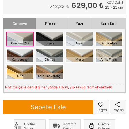
KDV Dahil
629,00 ₺
742,22 ₺
25 x 25 cm
Çerçeve
Efekler
Yazı
Kare Kod
Çerçeve Yok
Siyah
Beyaz
Antik Altın
Kahverengi
Gümüş
Meşe
Antik Fildişi
Altın
Açık Kahverengi
Not: Çerçeve genişliği her yönde +3cm, yüksekliği 3cm olmaktadır
Sepete Ekle
Beğen
Paylaş
Üretim
Ücretsiz
Güvenli
Süresi
Kargo
Ödeme