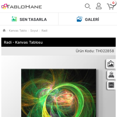
0
SEN TASARLA
GALERI
Kanvas Tablo
Soyut
Radi
Radi - Kanvas Tablosu
Ürün Kodu: TH022858