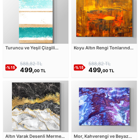
Turuncu ve Yeşil Çizgili
Koyu Altın Rengi Tonlarında
Soyut Çalışma Kanvas
Fırça Darbeleri Kanvas
Tablosu
Tablosu
588,82 TL
588,82 TL
499,
499,
00 TL
00 TL
Altın Varak Desenli Mermer
Mor, Kahverengi ve Beyaz