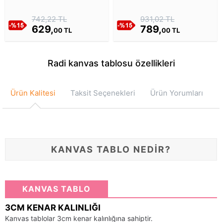
Görüntüsü Kanvas Tablosu
Tonlarda Ebru Tarzında
Soyut Tablo Kanvas Tablosu
742,22 TL
931,02 TL
629,
789,
00 TL
00 TL
Radi kanvas tablosu özellikleri
Ürün Kalitesi
Taksit Seçenekleri
Ürün Yorumları
KANVAS TABLO NEDİR?
KANVAS TABLO
3CM KENAR KALINLIĞI
Kanvas tablolar 3cm kenar kalınlığına sahiptir.