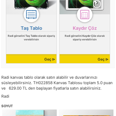
Taş Tablo
Kaydır Çöz
Radi görselini
Taş Tablo
olarak sipariş
Radi görselini
Kaydır Çöz
olarak
verebilirisin
sipariş verebilirisin
Geç ⊳
Geç ⊳
Radi kanvas tablo olarak satın alabilir ve duvarlarınızı
süsleyebilirsiniz.
TH022858
Kanvas Tablosu toplam
5.0
puan
ve
629.00
TL den başlayan fiyatlarla satın alabilirsiniz.
Radi
SOYUT