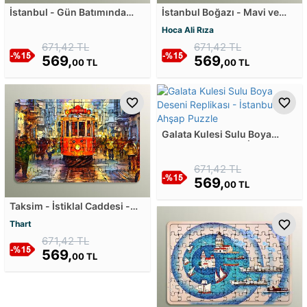
İstanbul - Gün Batımında
İstanbul Boğazı - Mavi ve
Boğaziçi Ahşap Puzzle
Yeşil Ahşap Puzzle
Hoca Ali Rıza
671,42 TL
671,42 TL
569,
569,
00 TL
00 TL
Galata Kulesi Sulu Boya
Deseni Replikası - İstanbul
Ahşap Puzzle
671,42 TL
569,
00 TL
Taksim - İstiklal Caddesi -
Renklerin Caddesi Ahşap
Thart
Puzzle
671,42 TL
569,
00 TL