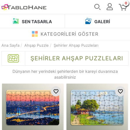
0
SEN TASARLA
GALERI
KATEGORİLERİ GÖSTER
Ana Sayfa
Ahşap Puzzle
Şehirler Ahşap Puzzleları
ŞEHIRLER
AHŞAP PUZZLELARI
Dünyanın her yerindeki şehirlerden bir kareyi duvarınıza
asabilirsiniz