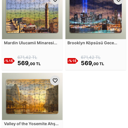
Mardin Ulucamii Minaresi
Brooklyn Köpsüsü Gece
Ahşap Puzzle
Manzara Ahşap Puzzle
671,42 TL
671,42 TL
569,
569,
00 TL
00 TL
Valley of the Yosemite Ahşap