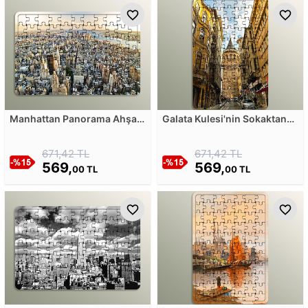
Manhattan Panorama Ahşap
Galata Kulesi'nin Sokaktan
Puzzle
Görünümü Ahşap Puzzle
671,42 TL
671,42 TL
569,
569,
00 TL
00 TL