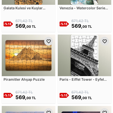
Galata Kulesi ve Kuşlar
Venezia - Watercolor Series
İllüstrasyonu Ahşap Puzzle
III Ahşap Puzzle
671,42 TL
671,42 TL
569,
569,
00 TL
00 TL
Piramitler Ahşap Puzzle
Paris - Eiffel Tower - Eyfel
Kulesi - Fransa Ahşap Puzzle
671,42 TL
671,42 TL
569,
569,
00 TL
00 TL