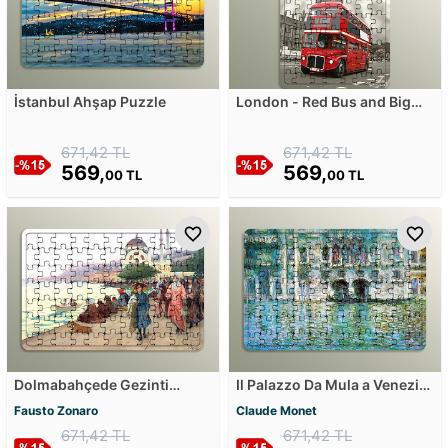
İstanbul Ahşap Puzzle
London - Red Bus and Big
Ben Ahşap Puzzle
671,42 TL
671,42 TL
569,
569,
00 TL
00 TL
Dolmabahçede Gezinti
Il Palazzo Da Mula a Venezia
Ahşap Puzzle
Ahşap Puzzle
Fausto Zonaro
Claude Monet
671,42 TL
671,42 TL