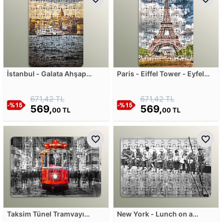
İstanbul - Galata Ahşap
Paris - Eiffel Tower - Eyfel
Puzzle
Kulesi Ahşap Puzzle
671,42 TL
671,42 TL
569,
569,
00 TL
00 TL
Taksim Tünel Tramvayı
New York - Lunch on a