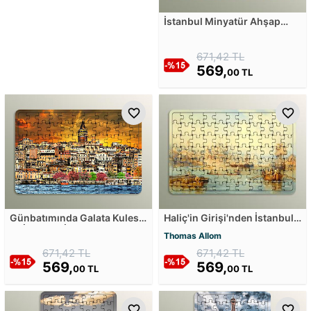
İstanbul Minyatür Ahşap
Puzzle
671,42 TL
569,
00 TL
Günbatımında Galata Kulesi
Haliç'in Girişi'nden İstanbul
ve İstanbul İllüstrasyonu
Ahşap Puzzle
Thomas Allom
Ahşap Puzzle
671,42 TL
671,42 TL
569,
569,
00 TL
00 TL