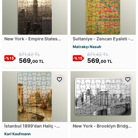
New York - Empire States
Sultaniye - Zencan Eyaleti -
Building Ahşap Puzzle
İran Ahşap Puzzle
Matrakçı Nasuh
671,42 TL
671,42 TL
569,
569,
00 TL
00 TL
İstanbul 1899'dan Haliç -
New York - Brooklyn Bridge -
Partie aus Istanbul 1899
Siyah Beyaz Ahşap Puzzle
Karl Kaufmann
Ahşap Puzzle