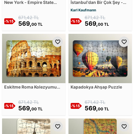
New York - Empire State
İstanbul'dan Bir Çok Şey -
Building Ahşap Puzzle
Partie aus Konstantinopel
Karl Kaufmann
Ahşap Puzzle
671,42 TL
671,42 TL
569,
569,
00 TL
00 TL
Eskitme Roma Kolezyumu
Kapadokya Ahşap Puzzle
Ahşap Puzzle
671,42 TL
671,42 TL
569,
569,
00 TL
00 TL