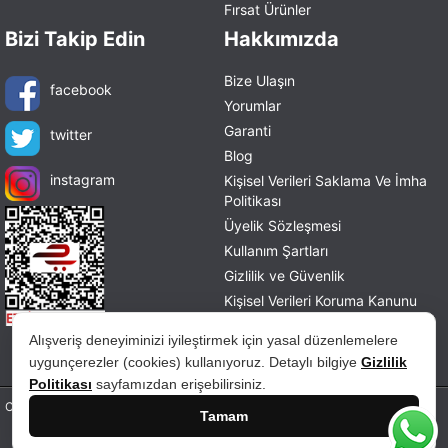
Fırsat Ürünler
Bizi Takip Edin
Hakkımızda
Bize Ulaşın
facebook
Yorumlar
Garanti
twitter
Blog
instagram
Kişisel Verileri Saklama Ve İmha
Politikası
Üyelik Sözleşmesi
Kullanım Şartları
Gizlilik ve Güvenlik
Kişisel Verileri Koruma Kanunu
Mesafeli Satış Sözleşmesi
Alışveriş deneyiminizi iyileştirmek için yasal düzenlemelere
İade ve Değişim Politikası
uygunçerezler (cookies) kullanıyoruz. Detaylı bilgiye
Gizlilik
Politikası
sayfamızdan erişebilirsiniz.
Copyright © 2026 tablohane.com Tüm hakları saklıdır.
Tamam