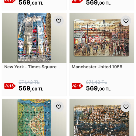
569,
569,
00 TL
00 TL
New York - Times Square
Manchester United 1958
Ahşap Puzzle
Ahşap Puzzle
671,42 TL
671,42 TL
569,
569,
00 TL
00 TL