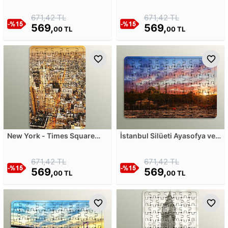
Ahşap Puzzle
Skycraper Ahşap Puzzle
671,42 TL
671,42 TL
569,
569,
00 TL
00 TL
New York - Times Square
İstanbul Silüeti Ayasofya ve
Sky View Ahşap Puzzle
Sultanahmet Camii Ahşap
Puzzle
671,42 TL
671,42 TL
569,
569,
00 TL
00 TL