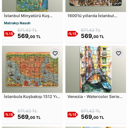
İstanbul Minyatürü Kuş
1600'lü yıllarda İstanbul
Bakışı - Sol Harita Ahşap
Manzarası - Dal Verme
Matrakçı Nasuh
Puzzle
Family Ahşap Puzzle
671,42 TL
671,42 TL
569,
569,
00 TL
00 TL
İstanbula Kuşbakışı 1512 Yılı
Venezia - Watercolor Series I
Ahşap Puzzle
Ahşap Puzzle
671,42 TL
671,42 TL
569,
569,
00 TL
00 TL