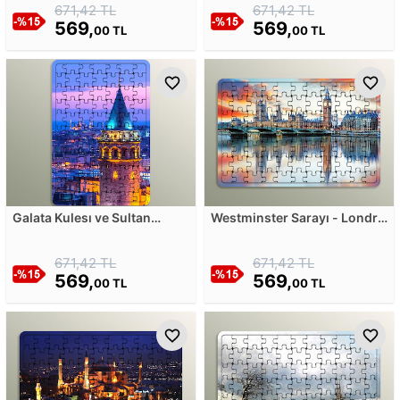
671,42 TL
671,42 TL
569,
569,
00 TL
00 TL
Galata Kulesı ve Sultan
Westminster Sarayı - Londra
Ahmet Camii Ahşap Puzzle
Ahşap Puzzle
671,42 TL
671,42 TL
569,
569,
00 TL
00 TL