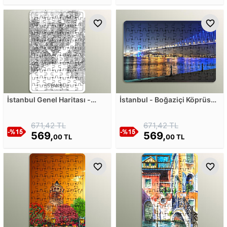
İstanbul Genel Haritası -
İstanbul - Boğaziçi Köprüsü
Konum Tablo Ahşap Puzzle
- Gece Görüntüsü Ahşap
Puzzle
671,42 TL
671,42 TL
569,
569,
00 TL
00 TL