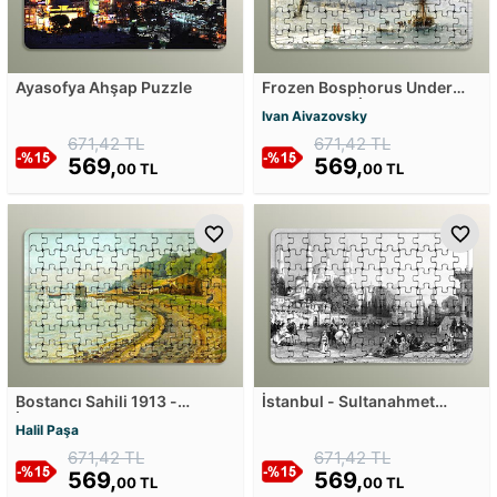
Ayasofya Ahşap Puzzle
Frozen Bosphorus Under
Snow - 1874 İstanbul Boğazı
Ivan Aivazovsky
Karlar Altında Ahşap Puzzle
671,42 TL
671,42 TL
569,
569,
00 TL
00 TL
Bostancı Sahili 1913 -
İstanbul - Sultanahmet
İstanbul Ahşap Puzzle
Ahşap Puzzle
Halil Paşa
671,42 TL
671,42 TL
569,
569,
00 TL
00 TL