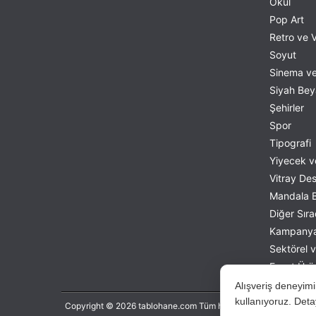
Okul
Caravaggio
Pop Art
Carel Fabritius
Retro ve 
Carl Bloch
Soyut
Sinema ve
Carl K. M.
Siyah Be
Carl Spitzweg
Şehirler
Carlo Bossoli
Spor
Carlo Crivelli
Tipografi
Caspar David Friedrich
Yiyecek v
Cassandre
Vitray De
Cesare Mariani
Mandala 
Charles Le Brun
Diğer Sıra
Charles-Joseph Natoire
Kampanyal
Childe Hassam
Sektörel 
Claude Monet
Fırsat Ürü
Dak
Alışveriş deneyimi
Daniel Mijtens
kullanıyoruz. Deta
Copyright © 2026 tablohane.com Tüm hakları saklıdır.
Dante Gabriel Rossetti