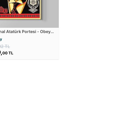
al Atatürk Portesi - Obey
losu
ey
02 TL
,
00 TL