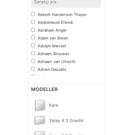
Şehirler
Spor
Abbott Handerson Thayer
Tipografi
Abdülmecid Efendi
Yiyecek ve İçecek
Abraham Angel
Vitray Desen
Adam van Breen
Mandala Boyama Tablosu
Adolph Menzel
Diğer Sıradışı
Adriaen Brouwer
Kampanyalı Tablolar
Adriaen van Utrecht
Sektörel ve Mesleki
Adrien Dauzats
YENİ
Fırsat Ürünler
Aelbert Cuyp
Aert van der Neer
MODELLER
Albert Bierstadt
Albert Bloch
Kare
Alberto Burri
Alberto Pasini
Yatay 4:3 Orantılı
Albrecht Altdorfer
Alexander Calder