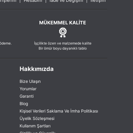
rişlerim
|
Hesabım
|
İade ve Değişim
|
İletişim
MÜKEMMEL KALITE
 ödeme.
İşçilikte özen ve malzemede kalite
Bir ömür boyu dayanıklı tablo
Hakkımızda
Bize Ulaşın
Yorumlar
Garanti
Blog
Kişisel Verileri Saklama Ve İmha Politikası
Üyelik Sözleşmesi
Kullanım Şartları