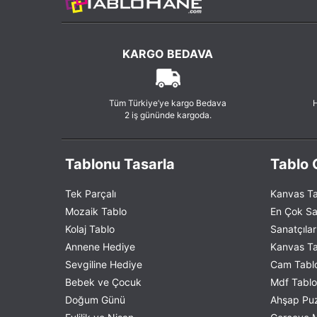
Amrita Sher-Gil
Andreas Achenbach
Andrei Rublev
KARGO BEDAVA
Andrew W. Warren
Andries Benedetti
Andy Warhol
Tüm Türkiye’ye kargo Bedava
H
2 iş gününde kargoda.
Angelica Kauffman
Aniela Menkesowa
Anna Ancher
Tablonu Tasarla
Tablo G
Anselm Feuerbach
Anthonis Leemans
Tek Parçalı
Kanvas Ta
Anthony van Dyck
Mozaik Tablo
En Çok Sa
Antoine Vollon
Kolaj Tablo
Sanatçılar
Annene Hediye
Kanvas Tab
Anton Faistauer
Sevgiline Hediye
Cam Tablo
Anton Karinger
Bebek ve Çocuk
Mdf Tablo 
Antonie De Favray
Doğum Günü
Ahşap Puzz
Arnold Böcklin