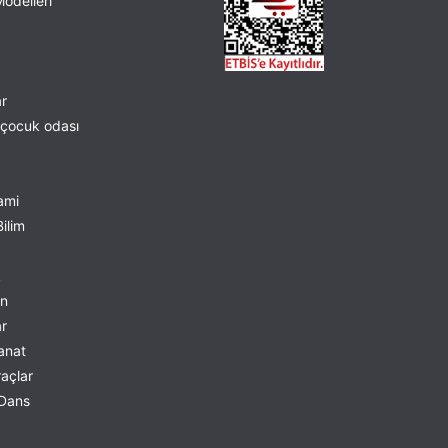
odelleri
ar
çocuk odası
lami
ilim
k
on
r
anat
açlar
 Dans