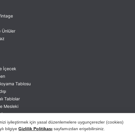
Vintage
 Ünlüler
yaz
e İçecek
sen
Boyama Tablosu
dışı
ı Tablolar
ve Mesleki
nler
nizi iyileştirmek için yasal düzenlemelere uygunçerezler (cookies)
ylı bilgiye
Gizlilik Politikası
sayfamızdan erişebilirsiniz.