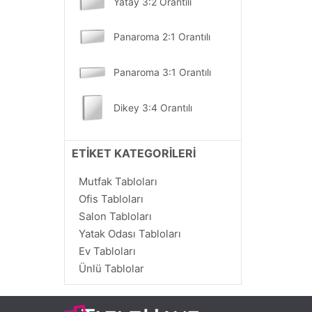
Yatay 3:2 Orantılı
Alexander Nasmyth
Alexandre Cabanel
Panaroma 2:1 Orantılı
Alexandre de Riquer
Alexandru Ciucurencu
Panaroma 3:1 Orantılı
Alexei Kondratyevich Savrasov
Alfred Arthur Brunel de Neuville
Dikey 3:4 Orantılı
Alfred Gockel
Alfred Guillou
Dikey 2:3 Orantılı
ETİKET KATEGORİLERİ
Alfred Sisley
Alfred Thompson Bricher
Dikey 1:2 Orantılı
Mutfak Tabloları
Alfredo Guttero
Ofis Tabloları
Alice Pearlee
Dikey 1:3 Orantılı
Salon Tabloları
Alphonse Marie Mucha
Yatak Odası Tabloları
Amadeo de Souza Cardoso
Ev Tabloları
Ambrogio de Predis
Ünlü Tablolar
Amedeo Modigliani
Amedeo Preziosi