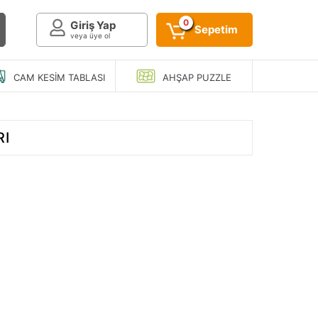
0
Giriş Yap
Sepetim
veya üye ol
CAM KESIM
TABLASI
AHŞAP
PUZZLE
RI