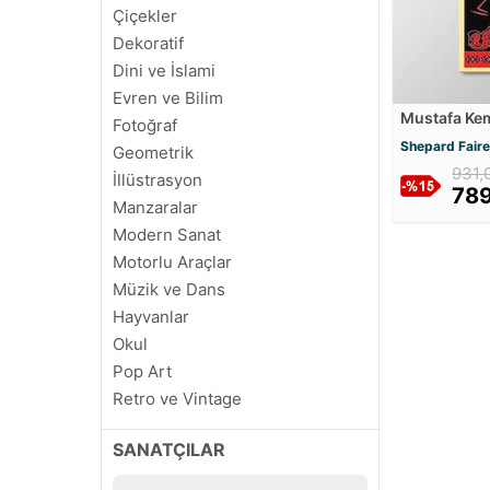
Çiçekler
Dekoratif
Dini ve İslami
Evren ve Bilim
Mustafa Kem
Fotoğraf
Kanvas Tab
Shepard Fair
Geometrik
931,
İllüstrasyon
789
Manzaralar
Modern Sanat
Motorlu Araçlar
Müzik ve Dans
Hayvanlar
Okul
Pop Art
Retro ve Vintage
Soyut
SANATÇILAR
Sinema ve Ünlüler
Siyah Beyaz