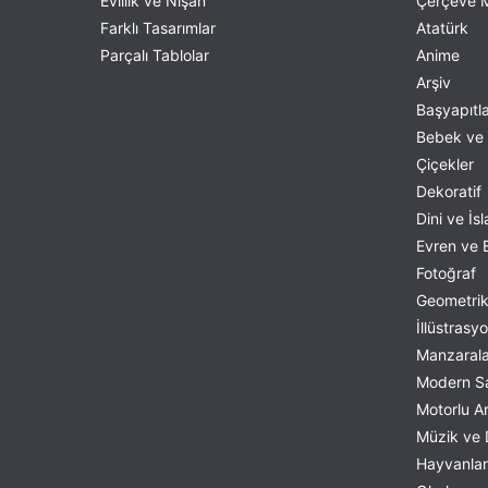
Evlilik ve Nişan
Çerçeve M
Artelli Stock
Farklı Tasarımlar
Atatürk
Artemisia Gentileschi
Parçalı Tablolar
Anime
Arthur Kampf
Arşiv
Arthur Mathews
Başyapıtl
August Friedrich
Bebek ve 
August Macke
Çiçekler
August Strindberg
Dekoratif
Balthazar Nebot
Dini ve İs
Bartolome Esteban Murillo
Evren ve B
Benjamin Constant
Fotoğraf
Benjamin West
Geometri
Berndt Adolf Lindholm
İllüstrasy
Bohumil Kubista
Manzarala
Bradley
Modern S
Brent Lynch
Motorlu Ar
Bridget Bate Tichenor
Müzik ve
Camille Pissarro
Hayvanlar
Candido Portinari