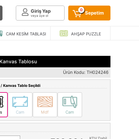
0
Giriş Yap
Sepetim
veya üye ol
CAM KESIM
TABLASI
AHŞAP
PUZZLE
 Kanvas Tablosu
Ürün Kodu: TH024246
 /
Kanvas Tablo Seçildi
s
Cam
Mdf
Cam
KDV Dahil