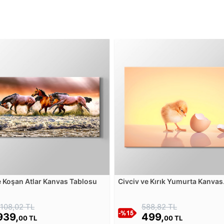
 Koşan Atlar Kanvas Tablosu
Civciv ve Kırık Yumurta Kanvas
Tablosu
1108,02 TL
588,82 TL
939,
499,
00 TL
00 TL