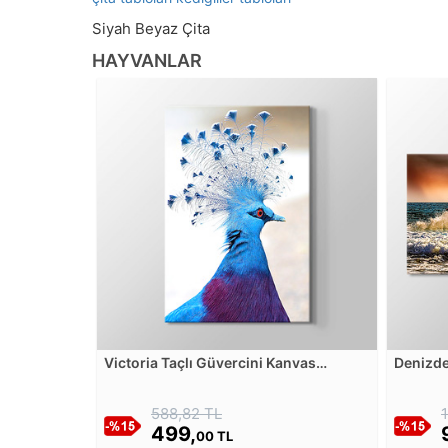
Siyah Beyaz Çita
HAYVANLAR
Victoria Taçlı Güvercini Kanvas
Denizde
Tablosu
588,82 TL
499,
00 TL