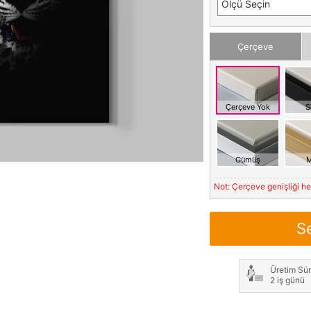
Ölçü Seçin
Çerçeve
Çerçeve Yok
S
Gümüş
M
Not: Çerçeve genişliği h
S
Üretim Sür
2 iş günü