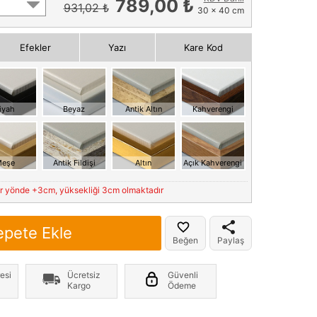
789,00 ₺
931,02 ₺
30 x 40 cm
Efekler
Yazı
Kare Kod
iyah
Beyaz
Antik Altın
Kahverengi
eşe
Antik Fildişi
Altın
Açık Kahverengi
er yönde +3cm, yüksekliği 3cm olmaktadır
epete Ekle
Beğen
Paylaş
esi
Ücretsiz
Güvenli
Kargo
Ödeme