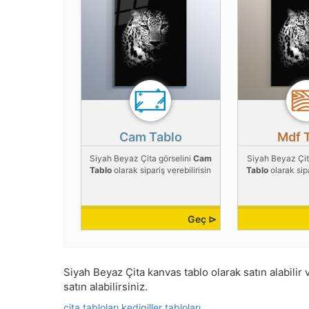
Cam Tablo
Mdf 
Siyah Beyaz Çita görselini
Cam
Siyah Beyaz Çit
Tablo
olarak sipariş verebilirisin
Tablo
olarak sipa
Geç ⊳
Siyah Beyaz Çita kanvas tablo olarak satın alabilir 
satın alabilirsiniz.
çita tabloları
kedigiller tabloları