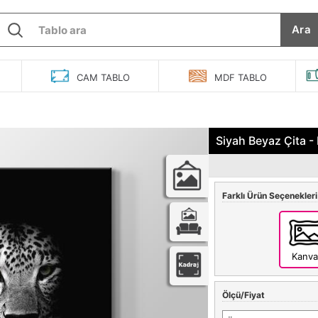
Ara
O
CAM
TABLO
MDF
TABLO
Siyah Beyaz Çita -
Farklı Ürün Seçenekleri
Kanva
Ölçü/Fiyat