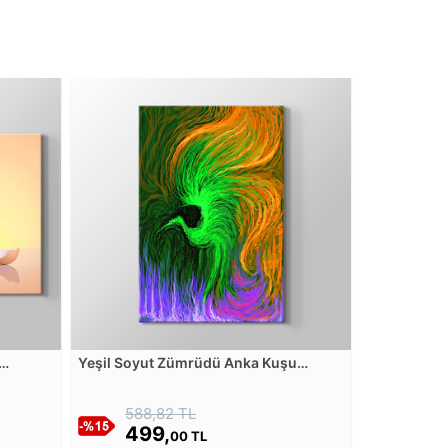
Yeşil Soyut Zümrüdü Anka Kuşu
Kanvas Tablosu
588,82 TL
499,
00 TL