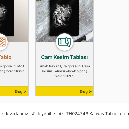
Tablo
Cam Kesim Tablası
a görselini
Mdf
Siyah Beyaz Çita görselini
Cam
riş verebilirisin
Kesim Tablası
olarak sipariş
verebilirisin
Geç ⊳
Geç ⊳
ve duvarlarınızı süsleyebilirsiniz.
TH024246
Kanvas Tablosu to