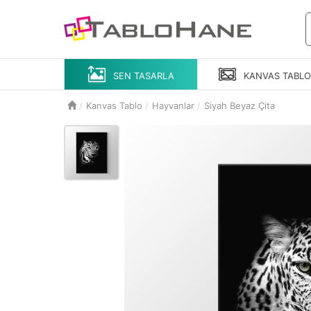
SEN TASARLA
KANVAS
TABL
Kanvas Tablo
Hayvanlar
Siyah Beyaz Çita