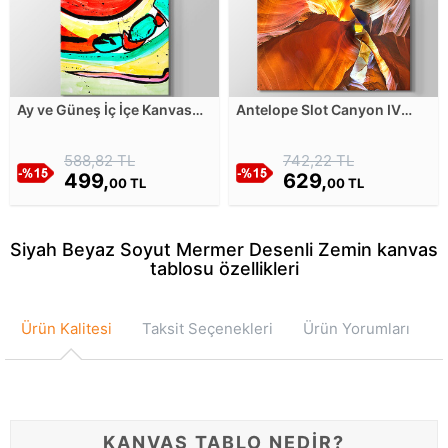
Ay ve Güneş İç İçe Kanvas
Antelope Slot Canyon IV
Tablosu
Kanvas Tablosu
588,82 TL
742,22 TL
499,
629,
00 TL
00 TL
Siyah Beyaz Soyut Mermer Desenli Zemin kanvas
tablosu özellikleri
Ürün Kalitesi
Taksit Seçenekleri
Ürün Yorumları
KANVAS TABLO NEDİR?