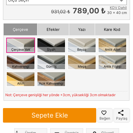
KDV Dahil
789,00 ₺
931,02 ₺
30 x 40 cm
Çerçeve
Efekler
Yazı
Kare Kod
Çerçeve Yok
Siyah
Beyaz
Antik Altın
Kahverengi
Gümüş
Meşe
Antik Fildişi
Altın
Açık Kahverengi
Not: Çerçeve genişliği her yönde +3cm, yüksekliği 3cm olmaktadır
Sepete Ekle
Beğen
Paylaş
Üretim
Ücretsiz
Güvenli