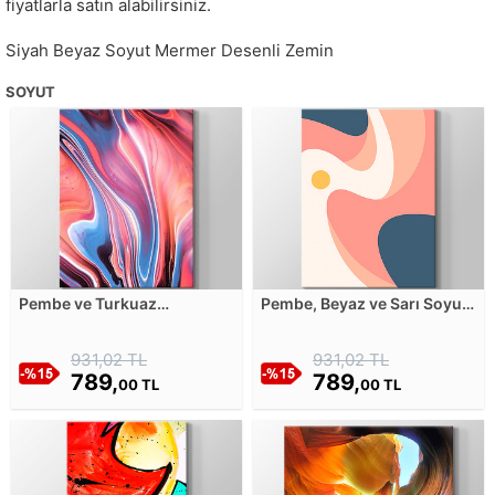
fiyatlarla satın alabilirsiniz.
Siyah Beyaz Soyut Mermer Desenli Zemin
SOYUT
Pembe ve Turkuaz
Pembe, Beyaz ve Sarı Soyut
Tonlarında Dalga Temalı
Minimalist Şekiller - 2
Soyut Resim Kanvas
Kanvas Tablosu
931,02 TL
931,02 TL
Tablosu
789,
789,
00 TL
00 TL