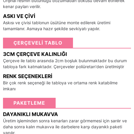
Orijinal resmin bütünlüğü bozulmadan dokusu devam etirilerek
kenar payları verilir.
ASKI VE ÇIVI
Askısı ve çivisi tablonun üsütüne monte edilerek üretimi
tamamlanır. Asmaya hazır şekilde sevkiyatı yapılır.
ÇERÇEVELİ TABLO
3CM ÇERÇEVE KALINLIĞI
Çerçeve ile tablo arasında 2cm boşluk bulunmaktadır bu durum
tabloya fark katmaktadır. Çerçeveler poliüretan'den üretlmiştir
RENK SEÇENEKLERI
Bir çok renk seçeneği ile tabloya ve ortama renk katabilme
imkanı
PAKETLEME
DAYANIKLI MUKAVVA
Üretim işleminden sonra kenarları zarar görmemesi için sarılır ve
daha sonra kalın mukavva ile darbelere karşı dayanıklı paketi
yapılır.