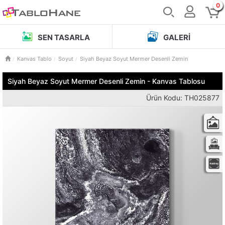
0
SEN TASARLA
GALERI
Kanvas Tablo
Soyut
Siyah Beyaz Soyut Mermer Desenli Zemin
Siyah Beyaz Soyut Mermer Desenli Zemin - Kanvas Tablosu
Ürün Kodu: TH025877