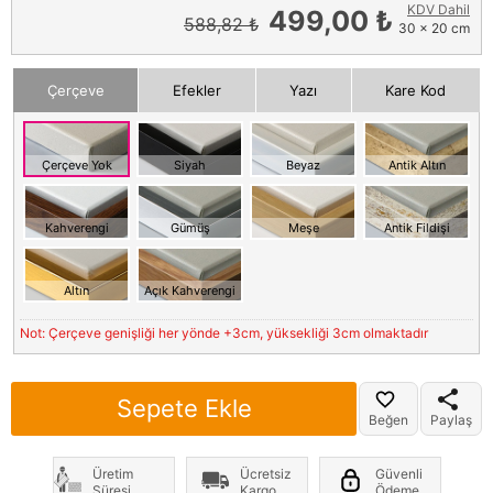
KDV Dahil
499,00 ₺
588,82 ₺
30 x 20 cm
Çerçeve
Efekler
Yazı
Kare Kod
Çerçeve Yok
Siyah
Beyaz
Antik Altın
Kahverengi
Gümüş
Meşe
Antik Fildişi
Altın
Açık Kahverengi
Not: Çerçeve genişliği her yönde +3cm, yüksekliği 3cm olmaktadır
Sepete Ekle
Beğen
Paylaş
Üretim
Ücretsiz
Güvenli
Süresi
Kargo
Ödeme