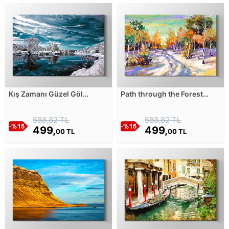
Kış Zamanı Güzel Göl
Path through the Forest
Zamanı Kanvas Tablosu
Kanvas Tablosu
588,82 TL
588,82 TL
499,
499,
00 TL
00 TL