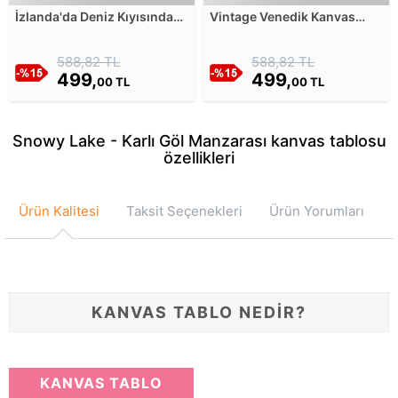
İzlanda'da Deniz Kıyısındaki
Vintage Venedik Kanvas
Dağ Kanvas Tablosu
Tablosu
588,82 TL
588,82 TL
499,
499,
00 TL
00 TL
Snowy Lake - Karlı Göl Manzarası kanvas tablosu
özellikleri
Ürün Kalitesi
Taksit Seçenekleri
Ürün Yorumları
KANVAS TABLO NEDİR?
KANVAS TABLO