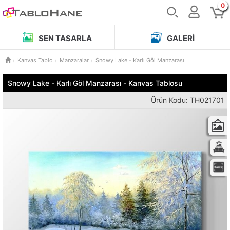
0
SEN TASARLA
GALERI
Kanvas Tablo
Manzaralar
Snowy Lake - Karlı Göl Manzarası
Snowy Lake - Karlı Göl Manzarası - Kanvas Tablosu
Ürün Kodu: TH021701