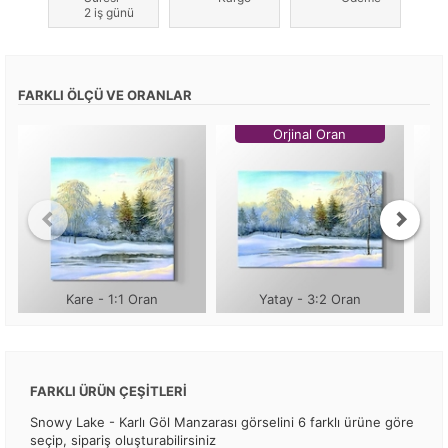
2 iş günü
FARKLI ÖLÇÜ VE ORANLAR
Orjinal Oran
Kare - 1:1 Oran
Yatay - 3:2 Oran
FARKLI ÜRÜN ÇEŞİTLERİ
Snowy Lake - Karlı Göl Manzarası görselini 6 farklı ürüne göre
seçip, sipariş oluşturabilirsiniz