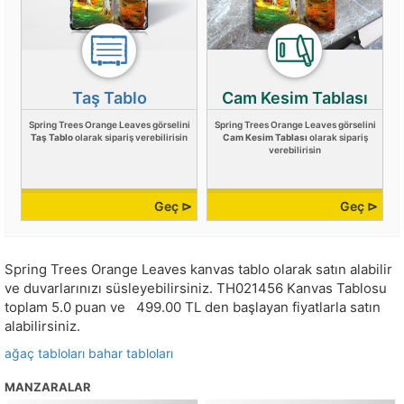
Taş Tablo
Cam Kesim Tablası
Spring Trees Orange Leaves görselini
Spring Trees Orange Leaves görselini
Taş Tablo
olarak sipariş verebilirisin
Cam Kesim Tablası
olarak sipariş
verebilirisin
Geç ⊳
Geç ⊳
Spring Trees Orange Leaves kanvas tablo olarak satın alabilir
ve duvarlarınızı süsleyebilirsiniz.
TH021456
Kanvas Tablosu
toplam
5.0
puan ve
499.00
TL den başlayan fiyatlarla satın
alabilirsiniz.
ağaç tabloları
bahar tabloları
MANZARALAR