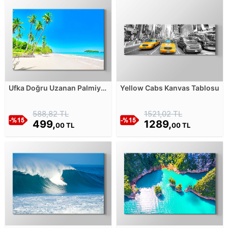
Ufka Doğru Uzanan Palmiye
Yellow Cabs Kanvas Tablosu
Ağaçlı Kumsal Kanvas
Tablosu
588,82 TL
1521,02 TL
499,
1289,
00 TL
00 TL