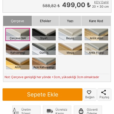
KDV Dahil
499,00 ₺
588,82 ₺
20 x 30 cm
Çerçeve
Efekler
Yazı
Kare Kod
Çerçeve Yok
Siyah
Beyaz
Antik Altın
Kahverengi
Gümüş
Meşe
Antik Fildişi
Altın
Açık Kahverengi
Not: Çerçeve genişliği her yönde +3cm, yüksekliği 3cm olmaktadır
Sepete Ekle
Beğen
Paylaş
Üretim
Ücretsiz
Güvenli
Süresi
Kargo
Ödeme