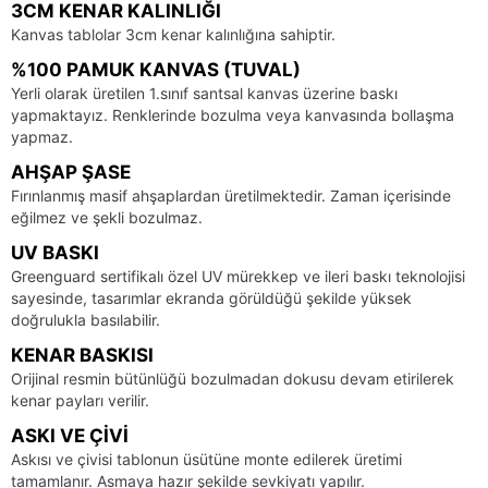
3CM KENAR KALINLIĞI
Kanvas tablolar 3cm kenar kalınlığına sahiptir.
%100 PAMUK KANVAS (TUVAL)
Yerli olarak üretilen 1.sınıf santsal kanvas üzerine baskı
yapmaktayız. Renklerinde bozulma veya kanvasında bollaşma
yapmaz.
AHŞAP ŞASE
Fırınlanmış masif ahşaplardan üretilmektedir. Zaman içerisinde
eğilmez ve şekli bozulmaz.
UV BASKI
Greenguard sertifikalı özel UV mürekkep ve ileri baskı teknolojisi
sayesinde, tasarımlar ekranda görüldüğü şekilde yüksek
doğrulukla basılabilir.
KENAR BASKISI
Orijinal resmin bütünlüğü bozulmadan dokusu devam etirilerek
kenar payları verilir.
ASKI VE ÇIVI
Askısı ve çivisi tablonun üsütüne monte edilerek üretimi
tamamlanır. Asmaya hazır şekilde sevkiyatı yapılır.