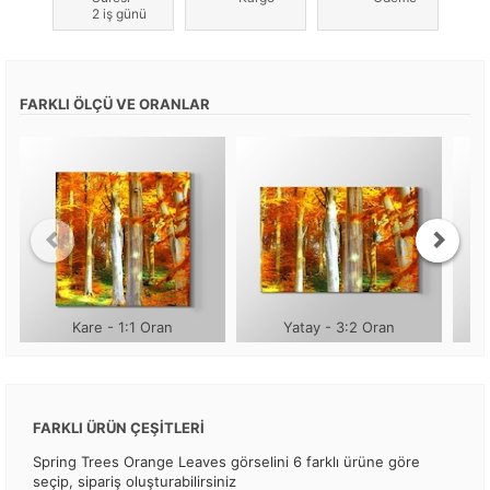
2 iş günü
FARKLI ÖLÇÜ VE ORANLAR
Kare - 1:1 Oran
Yatay - 3:2 Oran
FARKLI ÜRÜN ÇEŞİTLERİ
Spring Trees Orange Leaves görselini 6 farklı ürüne göre
seçip, sipariş oluşturabilirsiniz