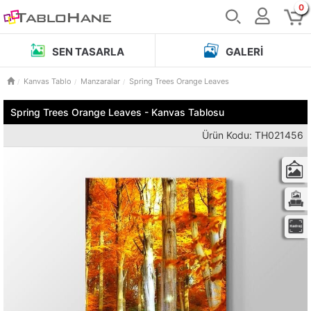
0
SEN TASARLA
GALERI
Kanvas Tablo
Manzaralar
Spring Trees Orange Leaves
Spring Trees Orange Leaves - Kanvas Tablosu
Ürün Kodu: TH021456