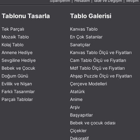
Siparişlerim
|
Hesabım
|
İade ve Değişim
|
İletişim
Tablonu Tasarla
Tablo Galerisi
Tek Parçalı
Kanvas Tablo
Mozaik Tablo
En Çok Satanlar
Kolaj Tablo
Sanatçılar
Annene Hediye
Kanvas Tablo Ölçü ve Fiyatları
Sevgiline Hediye
Cam Tablo Ölçü ve Fiyatları
Bebek ve Çocuk
Mdf Tablo Ölçü ve Fiyatları
Doğum Günü
Ahşap Puzzle Ölçü ve Fiyatları
Evlilik ve Nişan
Çerçeve Modelleri
Farklı Tasarımlar
Atatürk
Parçalı Tablolar
Anime
Arşiv
Başyapıtlar
Bebek ve çocuk odası
Çiçekler
Dekoratif