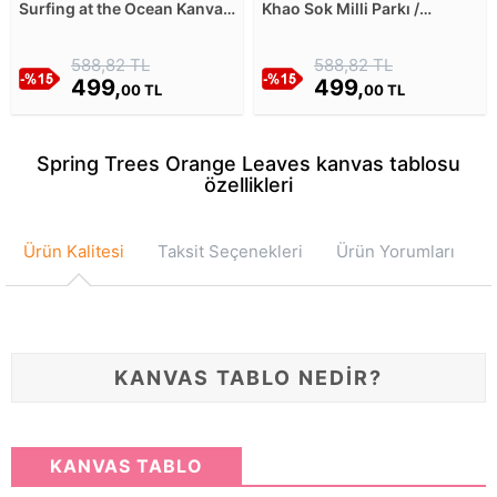
Surfing at the Ocean Kanvas
Khao Sok Milli Parkı /
Tablosu
Tayland - Kuşbakışı Kanvas
Tablosu
588,82 TL
588,82 TL
499,
499,
00 TL
00 TL
Spring Trees Orange Leaves kanvas tablosu
özellikleri
Ürün Kalitesi
Taksit Seçenekleri
Ürün Yorumları
KANVAS TABLO NEDİR?
KANVAS TABLO