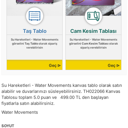
Taş Tablo
Cam Kesim Tablası
Su Hareketleri - Water Movements
Su Hareketleri - Water Movements
görselini
Taş Tablo
olarak sipariş
görselini
Cam Kesim Tablası
olarak
verebilirisin
sipariş verebilirisin
Geç ⊳
Geç ⊳
Su Hareketleri - Water Movements kanvas tablo olarak satın
alabilir ve duvarlarınızı süsleyebilirsiniz.
TH022066
Kanvas
Tablosu toplam
5.0
puan ve
499.00
TL den başlayan
fiyatlarla satın alabilirsiniz.
Water Movements
SOYUT