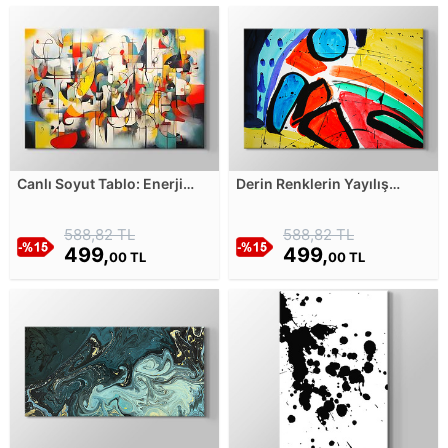
Canlı Soyut Tablo: Enerji
Derin Renklerin Yayılış
Dolu Renkler ve Şekillerin
Figürü Kanvas Tablosu
Büyüsü Kanvas Tablosu
588,82 TL
588,82 TL
499,
499,
00 TL
00 TL