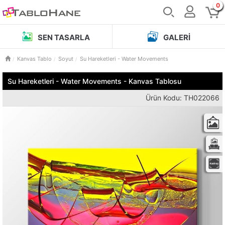
0
SEN TASARLA
GALERI
Kanvas Tablo
Soyut
Su Hareketleri - Water Movements
Su Hareketleri - Water Movements - Kanvas Tablosu
Ürün Kodu: TH022066