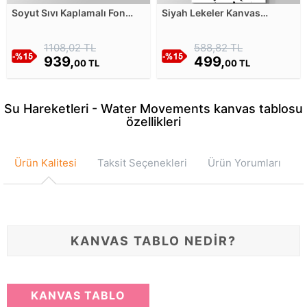
Soyut Sıvı Kaplamalı Fon
Siyah Lekeler Kanvas
Kanvas Tablosu
Tablosu
1108,02 TL
588,82 TL
939,
499,
00 TL
00 TL
Su Hareketleri - Water Movements kanvas tablosu
özellikleri
Ürün Kalitesi
Taksit Seçenekleri
Ürün Yorumları
KANVAS TABLO NEDİR?
KANVAS TABLO