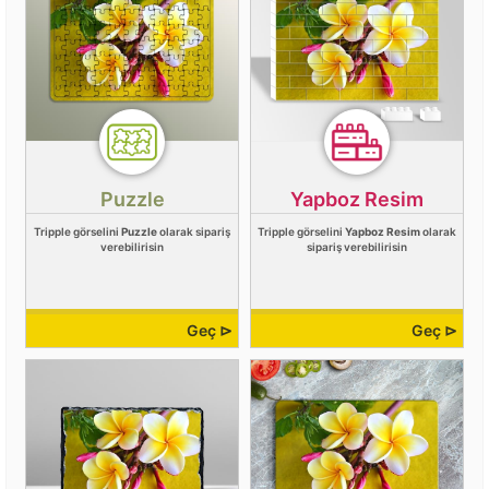
Puzzle
Yapboz Resim
Tripple görselini
Puzzle
olarak sipariş
Tripple görselini
Yapboz Resim
olarak
verebilirisin
sipariş verebilirisin
Geç ⊳
Geç ⊳