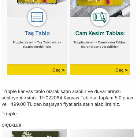
Taş Tablo
Cam Kesim Tablası
Tripple görselini
Taş Tablo
olarak
Tripple görselini
Cam Kesim Tablası
sipariş verebilirisin
olarak sipariş verebilirisin
Geç ⊳
Geç ⊳
Tripple kanvas tablo olarak satın alabilir ve duvarlarınızı
süsleyebilirsiniz.
TH022064
Kanvas Tablosu toplam
5.0
puan
ve
499.00
TL den başlayan fiyatlarla satın alabilirsiniz.
Tripple
ÇIÇEKLER