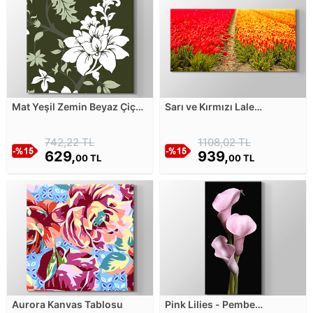
Mat Yeşil Zemin Beyaz Çiçek
Sarı ve Kırmızı Lale
Sanatı Kanvas Tablosu
Tarlaların Ayrıldığı Yer
Kanvas Tablosu
742,22 TL
1108,02 TL
629,
939,
00 TL
00 TL
Aurora Kanvas Tablosu
Pink Lilies - Pembe