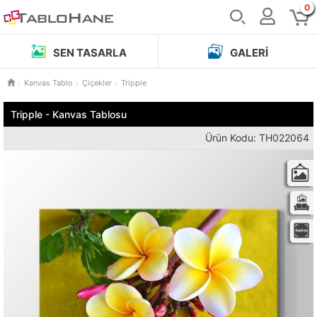
0
SEN TASARLA
GALERI
Kanvas Tablo
Çiçekler
Tripple
Tripple - Kanvas Tablosu
Ürün Kodu: TH022064