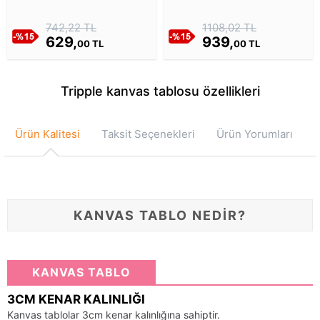
Zambaklar Kanvas Tablosu
742,22 TL
1108,02 TL
629,
939,
00 TL
00 TL
Tripple kanvas tablosu özellikleri
Ürün Kalitesi
Taksit Seçenekleri
Ürün Yorumları
KANVAS TABLO NEDİR?
KANVAS TABLO
3CM KENAR KALINLIĞI
Kanvas tablolar 3cm kenar kalınlığına sahiptir.