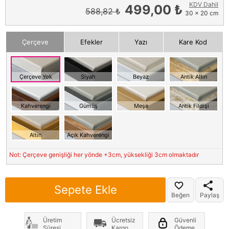
KDV Dahil
499,00 ₺
588,82 ₺
30 x 20 cm
Çerçeve
Efekler
Yazı
Kare Kod
Çerçeve Yok
Siyah
Beyaz
Antik Altın
Kahverengi
Gümüş
Meşe
Antik Fildişi
Altın
Açık Kahverengi
Not: Çerçeve genişliği her yönde +3cm, yüksekliği 3cm olmaktadır
Sepete Ekle
Beğen
Paylaş
Üretim
Ücretsiz
Güvenli
Süresi
Kargo
Ödeme