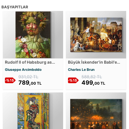
BAŞYAPITLAR
Rudolf II of Habsburg as
Büyük İskender'in Babil'e
Vertumnus Kanvas Tablosu
Girişi Kanvas Tablosu
Giuseppe Arcimboldo
Charles Le Brun
931,02 TL
588,82 TL
789,
499,
00 TL
00 TL