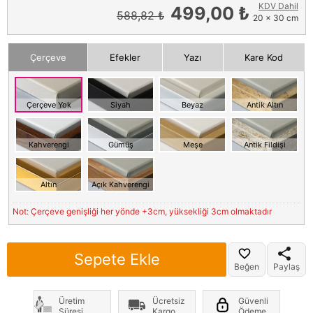
KDV Dahil
499,00 ₺
588,82 ₺
20 x 30 cm
Çerçeve
Efekler
Yazı
Kare Kod
Çerçeve Yok
Siyah
Beyaz
Antik Altın
Kahverengi
Gümüş
Meşe
Antik Fildişi
Altın
Açık Kahverengi
Not: Çerçeve genişliği her yönde +3cm, yüksekliği 3cm olmaktadır
Sepete Ekle
Beğen
Paylaş
Üretim
Ücretsiz
Güvenli
Süresi
Kargo
Ödeme