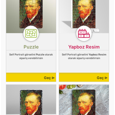
Puzzle
Yapboz Resim
Self Portrait görselini
Puzzle
olarak
Self Portrait görselini
Yapboz Resim
sipariş verebilirisin
olarak sipariş verebilirisin
Geç ⊳
Geç ⊳