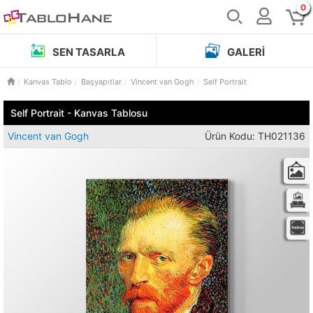
0
SEN TASARLA
GALERI
Kanvas Tablo
Başyapıtlar
Vincent van Gogh
Self Portrait
Self Portrait - Kanvas Tablosu
Vincent van Gogh
Ürün Kodu: TH021136