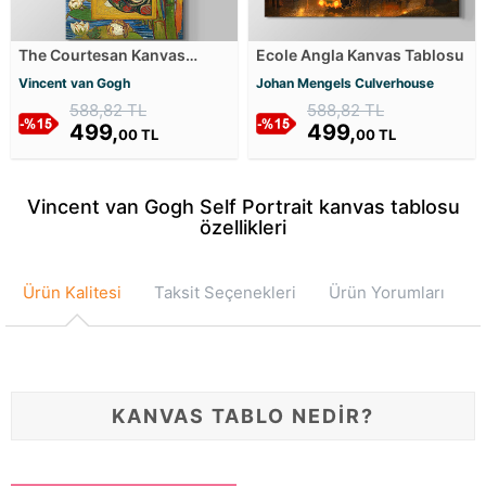
The Courtesan Kanvas
Ecole Angla Kanvas Tablosu
Tablosu
Vincent van Gogh
Johan Mengels Culverhouse
588,82 TL
588,82 TL
499,
499,
00 TL
00 TL
Vincent van Gogh Self Portrait kanvas tablosu
özellikleri
Ürün Kalitesi
Taksit Seçenekleri
Ürün Yorumları
KANVAS TABLO NEDİR?