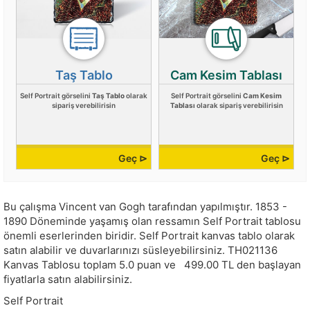
Taş Tablo
Cam Kesim Tablası
Self Portrait görselini
Taş Tablo
olarak
Self Portrait görselini
Cam Kesim
sipariş verebilirisin
Tablası
olarak sipariş verebilirisin
Geç ⊳
Geç ⊳
Bu çalışma
Vincent van Gogh
tarafından yapılmıştır.
1853 -
1890 Döneminde yaşamış olan ressamın Self Portrait tablosu
önemli eserlerinden biridir. Self Portrait kanvas tablo olarak
satın alabilir ve duvarlarınızı süsleyebilirsiniz.
TH021136
Kanvas Tablosu toplam
5.0
puan ve
499.00
TL den başlayan
fiyatlarla satın alabilirsiniz.
Self Portrait