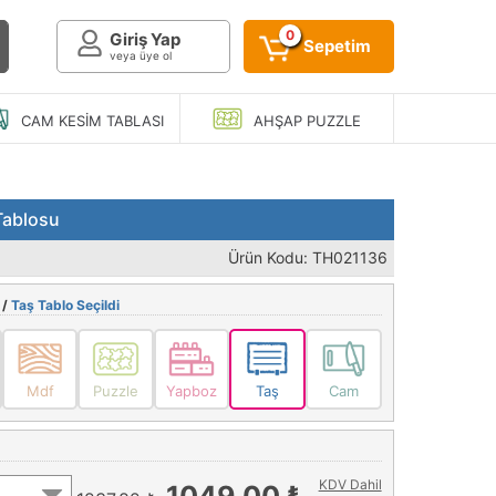
0
Giriş Yap
Sepetim
veya üye ol
CAM KESIM
TABLASI
AHŞAP
PUZZLE
 Tablosu
Ürün Kodu: TH021136
 /
Taş Tablo Seçildi
Mdf
Puzzle
Yapboz
Taş
Cam
KDV Dahil
1049,00 ₺