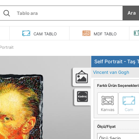
Ara
O
CAM
TABLO
MDF
TABLO
Portrait
Self Portrait - Taş
Vincent van Gogh
Farklı Ürün Seçenekleri
Kanvas
Cam
Ölçü/Fiyat
Ölçü Seçin