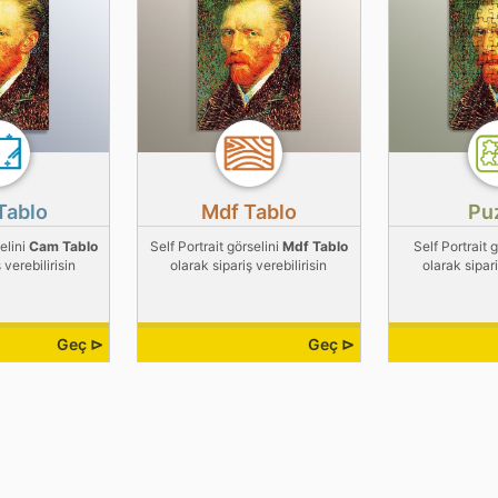
Tablo
Mdf Tablo
Pu
elini
Cam Tablo
Self Portrait görselini
Mdf Tablo
Self Portrait 
 verebilirisin
olarak sipariş verebilirisin
olarak sipari
Geç ⊳
Geç ⊳