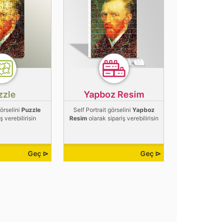
zzle
Yapboz Resim
görselini
Puzzle
Self Portrait görselini
Yapboz
ş verebilirisin
Resim
olarak sipariş verebilirisin
Geç ⊳
Geç ⊳