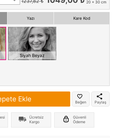
1237,82 ₺
20 x 30 cm
Yazı
Kare Kod
Siyah Beyaz
epete Ekle
Beğen
Paylaş
esi
Ücretsiz
Güvenli
Kargo
Ödeme