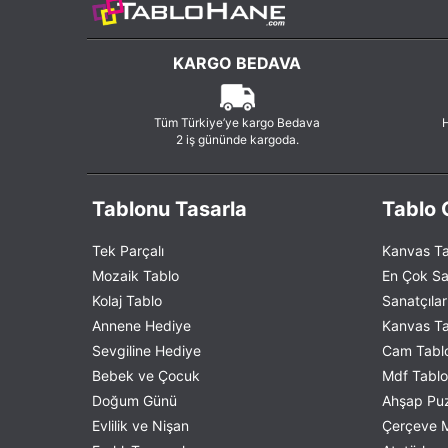
KARGO BEDAVA
Tüm Türkiye’ye kargo Bedava
H
2 iş gününde kargoda.
Tablonu Tasarla
Tablo G
Tek Parçalı
Kanvas Ta
Mozaik Tablo
En Çok Sa
Kolaj Tablo
Sanatçılar
Annene Hediye
Kanvas Tab
Sevgiline Hediye
Cam Tablo
Bebek ve Çocuk
Mdf Tablo 
Doğum Günü
Ahşap Puzz
Evlilik ve Nişan
Çerçeve M