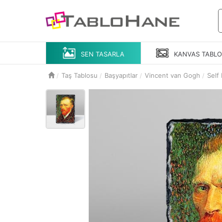
SEN TASARLA
KANVAS
TABL
Taş Tablosu
Başyapıtlar
Vincent van Gogh
Self 