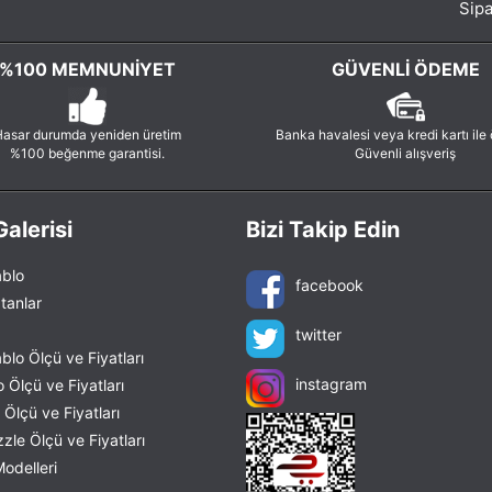
Sipa
%100 MEMNUNIYET
GÜVENLI ÖDEME
asar durumda yeniden üretim
Banka havalesi veya kredi kartı ile
%100 beğenme garantisi.
Güvenli alışveriş
alerisi
Bizi Takip Edin
blo
facebook
tanlar
twitter
lo Ölçü ve Fiyatları
instagram
 Ölçü ve Fiyatları
Ölçü ve Fiyatları
le Ölçü ve Fiyatları
odelleri