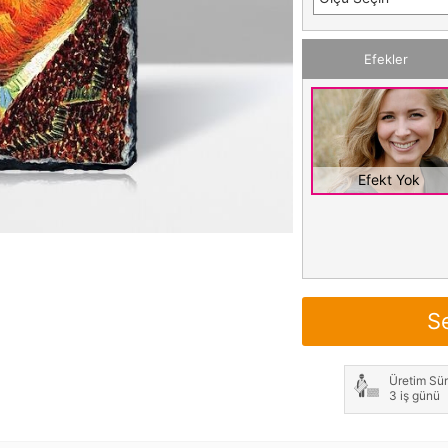
Efekler
Efekt Yok
S
Üretim Sür
3 iş günü