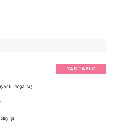
TAŞ TABLO
ayanıklı doğal taş
r
olaylığı