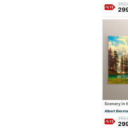
Amrita Sher-Gil
352,
299
Andreas Achenbach
Andrei Rublev
Andrew W. Warren
Andries Benedetti
Andy Warhol
Angelica Kauffman
Aniela Menkesowa
Anna Ancher
Anselm Feuerbach
Anthonis Leemans
Anthony van Dyck
Antoine Vollon
Anton Faistauer
Scenery in 
Anton Karinger
Tablosu
Albert Bierst
Antonie De Favray
352,
Arnold Böcklin
299