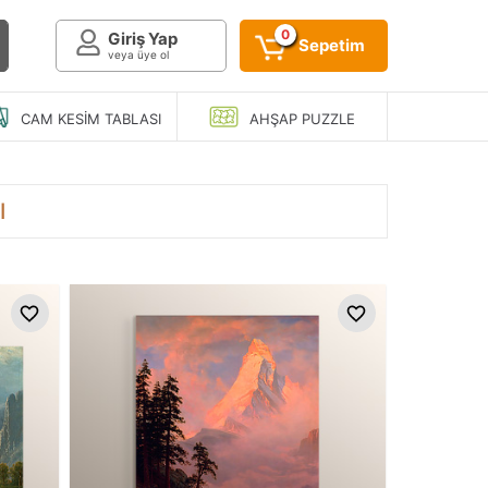
0
Giriş Yap
Sepetim
veya üye ol
CAM KESIM
TABLASI
AHŞAP
PUZZLE
I