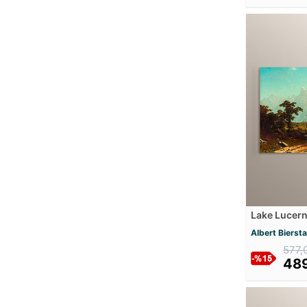
Artelli Stock
Artemisia Gentileschi
Arthur Kampf
Arthur Mathews
August Friedrich
August Macke
August Strindberg
Balthazar Nebot
Bartolome Esteban Murillo
Benjamin Constant
Benjamin West
Berndt Adolf Lindholm
Lake Lucer
Bohumil Kubista
Albert Bierst
Bradley
577,
Brent Lynch
489
Bridget Bate Tichenor
Camille Pissarro
Candido Portinari