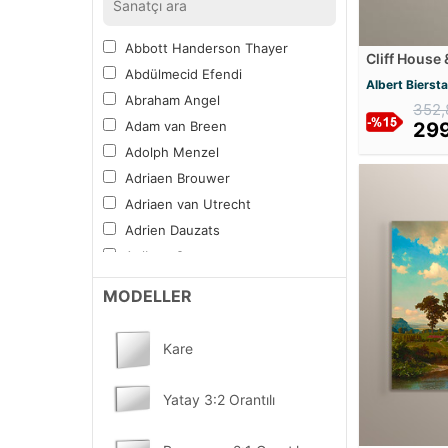
Şehirler
Spor
Abbott Handerson Thayer
Cliff House
Tipografi
Abdülmecid Efendi
Tablosu
Albert Bierst
Yiyecek ve İçecek
Abraham Angel
352,
Vitray Desen
Adam van Breen
299
Mandala Boyama Tablosu
Adolph Menzel
Diğer Sıradışı
Adriaen Brouwer
Kampanyalı Tablolar
Adriaen van Utrecht
Sektörel ve Mesleki
Adrien Dauzats
YENİ
Fırsat Ürünler
Aelbert Cuyp
Aert van der Neer
MODELLER
Albert Bierstadt
Albert Bloch
Kare
Alberto Burri
Alberto Pasini
Yatay 3:2 Orantılı
Albrecht Altdorfer
Alexander Calder