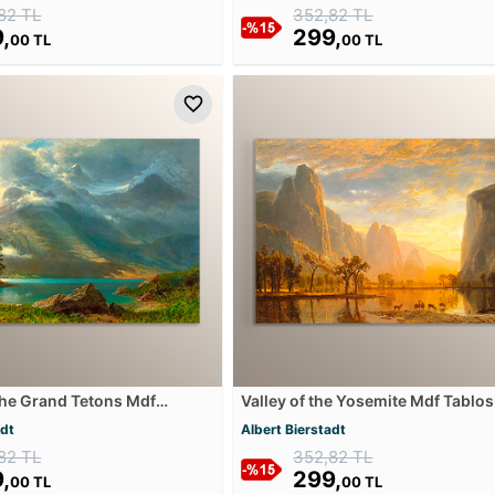
82 TL
352,82 TL
,
299,
00 TL
00 TL
the Grand Tetons Mdf
Valley of the Yosemite Mdf Tablo
adt
Albert Bierstadt
82 TL
352,82 TL
,
299,
00 TL
00 TL