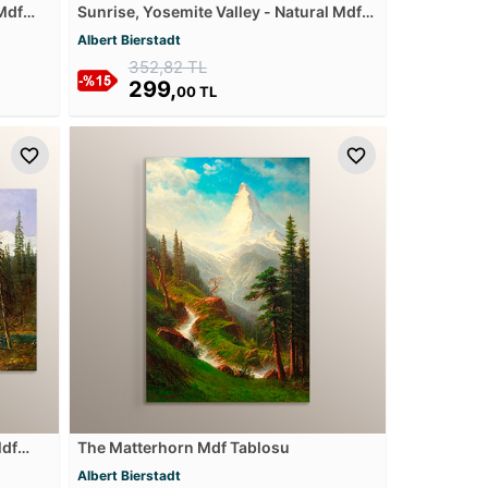
Mdf
Sunrise, Yosemite Valley - Natural Mdf
Tablosu
Albert Bierstadt
352,82 TL
299,
00 TL
Mdf
The Matterhorn Mdf Tablosu
Albert Bierstadt