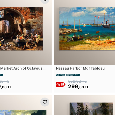
Market Arch of Octavius
Nassau Harbor Mdf Tablosu
u
adt
Albert Bierstadt
22 TL
352,82 TL
,
299,
00 TL
00 TL