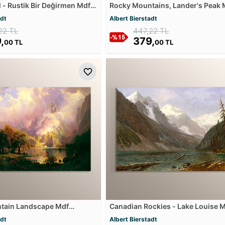
l - Rustik Bir Değirmen Mdf
Rocky Mountains, Lander's Peak 
Tablosu
adt
Albert Bierstadt
22 TL
447,22 TL
,
379,
00 TL
00 TL
tain Landscape Mdf
Canadian Rockies - Lake Louise 
Tablosu
adt
Albert Bierstadt