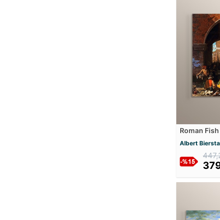
Caravaggio
Carel Fabritius
Carl Bloch
Carl K. M.
Carl Spitzweg
Carlo Bossoli
Carlo Crivelli
Caspar David Friedrich
Cassandre
Cesare Mariani
Roman Fish 
Mdf Tablos
Charles Le Brun
Albert Bierst
Charles-Joseph Natoire
447,
379
Childe Hassam
Claude Monet
Dak
Daniel Mijtens
Dante Gabriel Rossetti