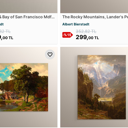
 & Bay of San Francisco Mdf
The Rocky Mountains, Lander's P
Rocky Dağları Mdf Tablosu
adt
Albert Bierstadt
82 TL
352,82 TL
,
299,
00 TL
00 TL