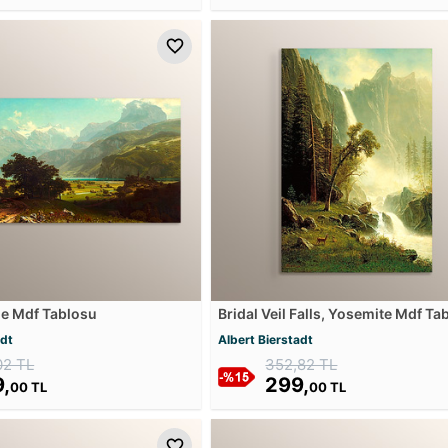
ne Mdf Tablosu
Bridal Veil Falls, Yosemite Mdf Ta
adt
Albert Bierstadt
02 TL
352,82 TL
,
299,
00 TL
00 TL