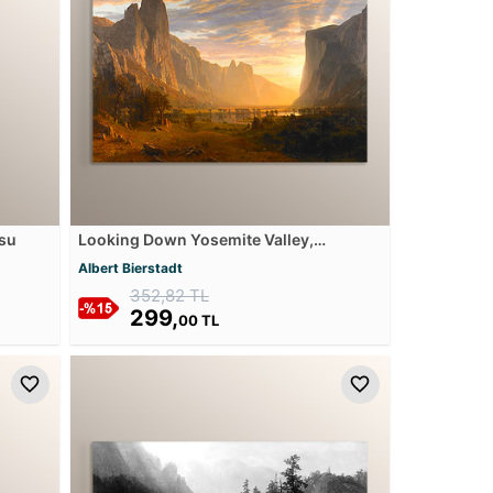
osu
Looking Down Yosemite Valley,
California Mdf Tablosu
Albert Bierstadt
352,82 TL
299,
00 TL