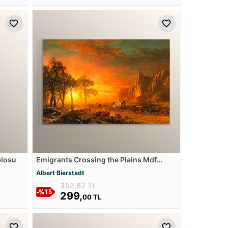
blosu
Emigrants Crossing the Plains Mdf
Tablosu
Albert Bierstadt
352,82 TL
299,
00 TL