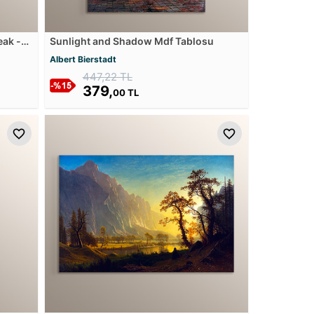
eak -
Sunlight and Shadow Mdf Tablosu
Albert Bierstadt
447,22 TL
379,
00 TL