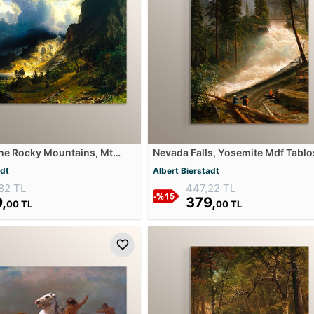
the Rocky Mountains, Mt
Nevada Falls, Yosemite Mdf Tabl
 Tablosu
adt
Albert Bierstadt
82 TL
447,22 TL
,
379,
00 TL
00 TL