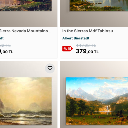
Sierra Nevada Mountains
In the Sierras Mdf Tablosu
u
adt
Albert Bierstadt
82 TL
447,22 TL
,
379,
00 TL
00 TL