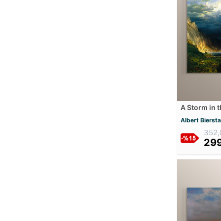
Diego Rivera
Diego Velazquez
Diyarbakırlı Tahsin Siret
Dominique Appia
Dora Maar
Dorothea Tanning
Edgar Degas
Edmund Leighton
A Storm in 
Edouard Manet
Rosalie Mdf
Albert Bierst
Edvard Munch
352,
Edward Hopper
299
Egon Schiele
Elisabeth Louise Vigee Le Brun
Ella Margaret Bedford
Emile Louis Foubert
Enrique Serra Auque
Ernst Haeckel