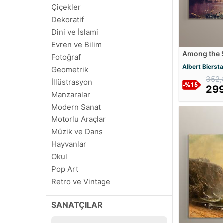
Çiçekler
Dekoratif
Dini ve İslami
Evren ve Bilim
Among the 
Fotoğraf
Mdf Tablos
Albert Bierst
Geometrik
352,
İllüstrasyon
299
Manzaralar
Modern Sanat
Motorlu Araçlar
Müzik ve Dans
Hayvanlar
Okul
Pop Art
Retro ve Vintage
Soyut
SANATÇILAR
Sinema ve Ünlüler
Siyah Beyaz