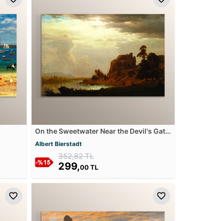
On the Sweetwater Near the Devil's Gate
Mdf Tablosu
Albert Bierstadt
352,82 TL
299,
00 TL