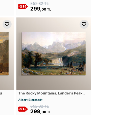
352,82 TL
299,
00 TL
su
The Rocky Mountains, Lander's Peak
Mdf Tablosu
Albert Bierstadt
352,82 TL
299,
00 TL