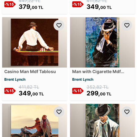
447,22 TL
411,82 TL
379,
349,
00 TL
00 TL
Casino Man Mdf Tablosu
Man with Cigarette Mdf
Tablosu
Brent Lynch
Brent Lynch
411,82 TL
352,82 TL
349,
299,
00 TL
00 TL