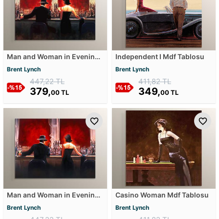
Man and Woman in Evening
Independent I Mdf Tablosu
Lounge Mdf Tablosu
Brent Lynch
Brent Lynch
447,22 TL
411,82 TL
379,
349,
00 TL
00 TL
Man and Woman in Evening
Casino Woman Mdf Tablosu
Lounge - Yağlı Boya
Brent Lynch
Brent Lynch
Görünümlü Mdf Tablosu