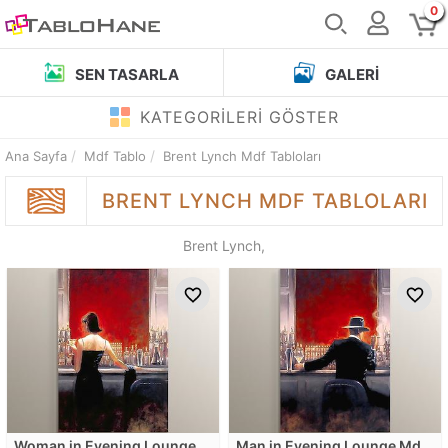
0
SEN TASARLA
GALERI
KATEGORİLERİ GÖSTER
Ana Sayfa
Mdf Tablo
Brent Lynch Mdf Tabloları
BRENT LYNCH
MDF TABLOLARI
Brent Lynch,
Woman in Evening Lounge
Man in Evening Lounge Mdf